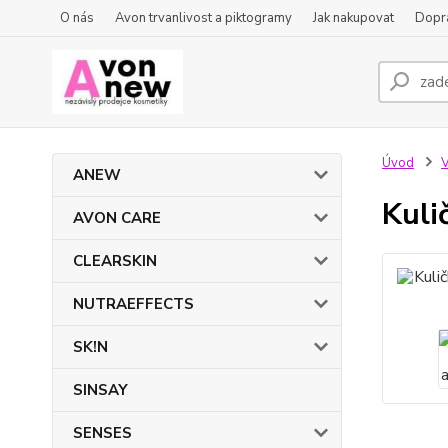
O nás
Avon trvanlivost a piktogramy
Jak nakupovat
Dopra
Úvod
ANEW
Kuli
AVON CARE
CLEARSKIN
NUTRAEFFECTS
SK!N
SINSAY
SENSES