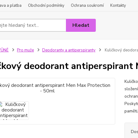
va a platba
Obchodní podmínky
Ochrana soukromí
Kontakty
Hledat
VŮNĚ
Pro muže
Deodoranty a antiperspiranty
Kuličkový deodora
čkový deodorant antiperspirant
Kuličk
složení
ochrana
Poskyt
paměti,
Dos