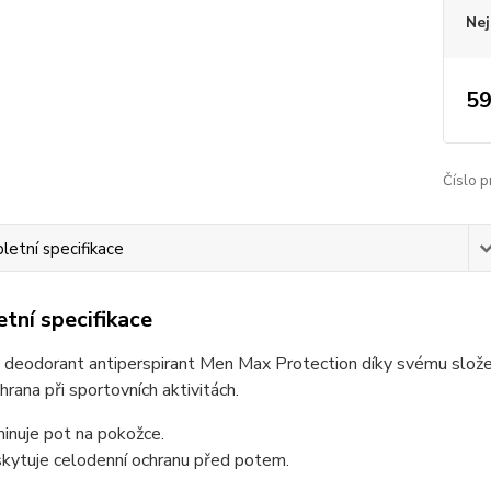
Nej
59
Číslo p
etní specifikace
tní specifikace
 deodorant antiperspirant Men Max Protection díky svému složení 
chrana při sportovních aktivitách.
minuje pot na pokožce.
kytuje celodenní ochranu před potem.