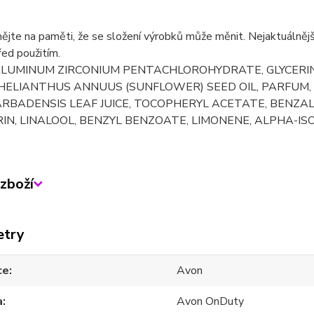
ějte na paměti, že se složení výrobků může měnit. Nejaktuálnějš
řed použitím.
ALUMINUM ZIRCONIUM PENTACHLOROHYDRATE, GLYCERIN,
HELIANTHUS ANNUUS (SUNFLOWER) SEED OIL, PARFUM, 
RBADENSIS LEAF JUICE, TOCOPHERYL ACETATE, BENZAL
N, LINALOOL, BENZYL BENZOATE, LIMONENE, ALPHA-IS
zboží
etry
ce
Avon
a
Avon OnDuty