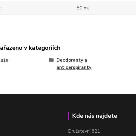
m
50 ml
zařazeno v kategoriích
muže
Deodoranty a
antiperspiranty
Kde nás najdete
Družstevní 821