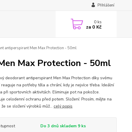
Přihlášení
0
ks
za
0 Kč
nt antiperspirant Men Max Protection - 50ml
 Men Max Protection - 50ml
ový deodorant antiperspirant Men Max Protection díky svému
 reaguje na potřeby těla a chrání, kdy je nejvíce třeba. Ideální
 při sportovních aktivitách. Eliminuje pot na pokožce.
uje celodenní ochranu před potem. Složení: Prosím, mějte na
 že se složení výrobků můž...
celý popis
tupnost
Do 3 dnů skladem 9 ks