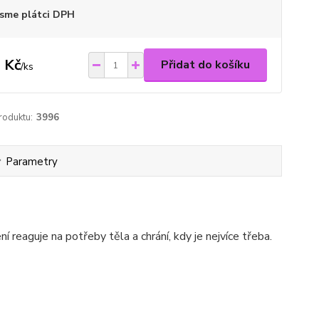
sme plátci DPH
 Kč
Přidat do košíku
/
ks
roduktu:
3996
Parametry
reaguje na potřeby těla a chrání, kdy je nejvíce třeba.