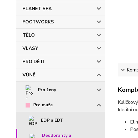
PLANET SPA
FOOTWORKS
TĚLO
VLASY
PRO DĚTI
Kompl
VŮNĚ
Komple
Pro ženy
Kuličkový
Pro muže
Ideální o
EDP a EDT
Eli
Pos
Deodoranty a