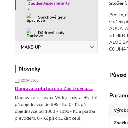
Složení:
antiperspiranty
Prosím, m
Sprchové gely
složení p
AQUA, 
Dárkové sady
ETHER, 
ALOE BA
MAKE-UP
COUMARI
Novinky
Původ 
20.04.2022
Doprava a platba siíti Zasilkovna.cz
Param
Doprava Zasilkovna: Výdejní místa: 95,- Kč
při objednávce do 999,- Kč. 0,- Kč při
Výrob
objednávce od 1000 - 1999,- Kč a platba
převodem. 0,- Kč při ob...
číst celé
Značk