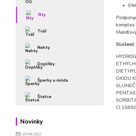
Efe
Rty
Podporuje
komplex –
Tvář
Mandlový,
Složení:
Nehty
HYDROG
ETHYLH
Doplňky
DIETHY
OXIDU K
Šperky a móda
SLUNEČN
PENTAE
Štetce
SORBITA
CI 15850
Novinky
20.04.2022