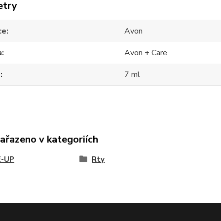
etry
ce
Avon
a
Avon + Care
m
7 ml
zařazeno v kategoriích
-UP
Rty