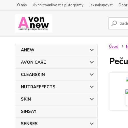
O nás
Avon trvanlivost a piktogramy
Jak nakupovat
Dopra
Úvod
ANEW
Peču
AVON CARE
CLEARSKIN
NUTRAEFFECTS
SK!N
SINSAY
SENSES