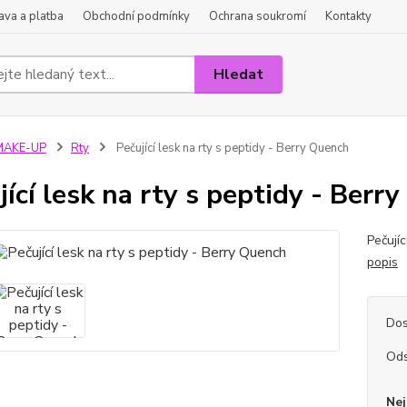
va a platba
Obchodní podmínky
Ochrana soukromí
Kontakty
Hledat
MAKE-UP
Rty
Pečující lesk na rty s peptidy - Berry Quench
jící lesk na rty s peptidy - Berr
Pečujíc
popis
Dos
Ods
Nej