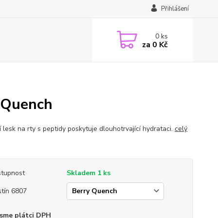
Přihlášení
0
ks
za
0 Kč
y Quench
í lesk na rty s peptidy poskytuje dlouhotrvající hydrataci.
celý
tupnost
Skladem 1 ks
tín 6807
sme plátci DPH