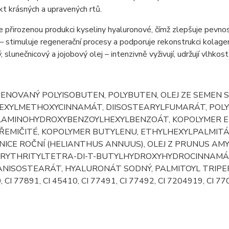
kt krásných a upravených rtů.
 přirozenou produkci kyseliny hyaluronové, čímž zlepšuje pevnost
 stimuluje regenerační procesy a podporuje rekonstrukci kolagenu
 slunečnicový a jojobový olej – intenzivně vyživují, udržují vlhkost
ENOVANÝ POLYISOBUTEN, POLYBUTEN, OLEJ ZE SEMEN S
EXYLMETHOXYCINNAMÁT, DIISOSTEARYLFUMARÁT, POLYG
LAMINOHYDROXYBENZOYLHEXYLBENZOÁT, KOPOLYMER ET
ŘEMIČITÉ, KOPOLYMER BUTYLENU, ETHYLHEXYLPALMITÁT,
ICE ROČNÍ (HELIANTHUS ANNUUS), OLEJ Z PRUNUS AMY
RYTHRITYLTETRA-DI-T-BUTYLHYDROXYHYDROCINNAMÁT
NISOSTEARÁT, HYALURONÁT SODNÝ, PALMITOYL TRIPEPT
, CI 77891, CI 45410, CI 77491, CI 77492, CI 7204919, CI 7