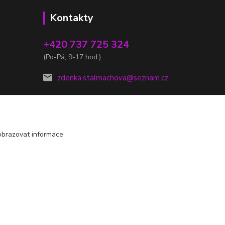
Kontakty
+420 737 725 324
(Po-Pá, 9-17 hod.)
zdenka.stalmachova@seznam.cz
obrazovat informace