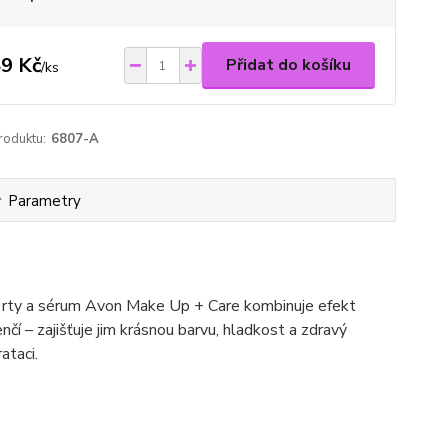
9 Kč
Přidat do košíku
/
ks
roduktu:
6807-A
Parametry
a rty a sérum Avon Make Up + Care kombinuje efekt
nčí – zajišťuje jim krásnou barvu, hladkost a zdravý
ataci.