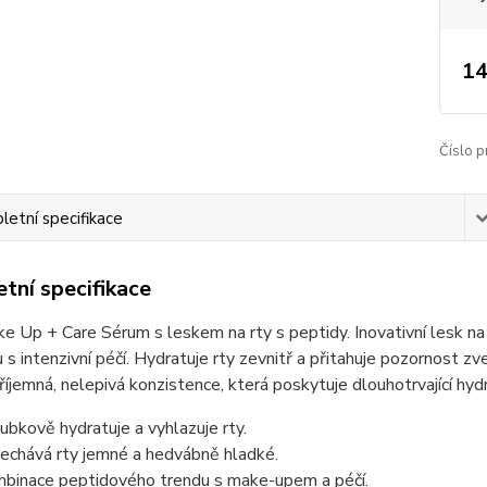
14
Číslo p
etní specifikace
tní specifikace
 Up + Care Sérum s leskem na rty s peptidy. Inovativní lesk n
s intenzivní péčí. Hydratuje rty zevnitř a přitahuje pozornost zve
říjemná, nelepivá konzistence, která poskytuje dlouhotrvající hydr
ubkově hydratuje a vyhlazuje rty.
echává rty jemné a hedvábně hladké.
binace peptidového trendu s make-upem a péčí.