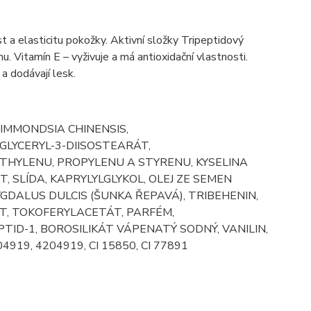
 a elasticitu pokožky. Aktivní složky Tripeptidový
. Vitamín E – vyživuje a má antioxidační vlastnosti.
 a dodávají lesk.
IMMONDSIA CHINENSIS,
LYCERYL-3-DIISOSTEARÁT,
HYLENU, PROPYLENU A STYRENU, KYSELINA
 SLÍDA, KAPRYLYLGLYKOL, OLEJ ZE SEMEN
GDALUS DULCIS (ŠUNKA ŘEPAVÁ), TRIBEHENIN,
, TOKOFERYLACETÁT, PARFÉM,
ID-1, BOROSILIKÁT VÁPENATÝ SODNÝ, VANILIN,
704919, 4204919, CI 15850, CI 77891