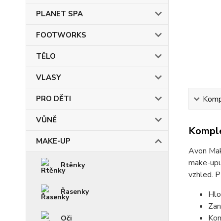
PLANET SPA
FOOTWORKS
TĚLO
VLASY
PRO DĚTI
Kompl
VŮNĚ
Komple
MAKE-UP
Avon Make
make-upu 
Rtěnky
vzhled. P
Řasenky
Hlo
Zan
Kom
Oči