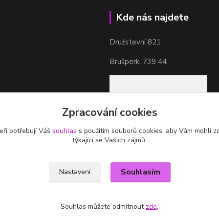
Kde nás najdete
Družstevní 821
Brušperk, 739 44
Zpracování cookies
eři potřebují Váš
souhlas
s použitím souborů cookies, aby Vám mohli z
týkající se Vašich zájmů.
Souhlasím
Nastavení
Souhlas můžete odmítnout
zde
.