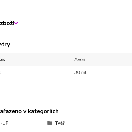
zboží
etry
ce
Avon
m
30 ml
zařazeno v kategoriích
-UP
Tvář