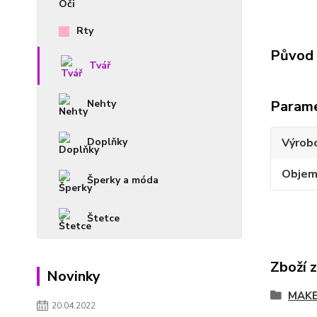
Rty
Původ 
Tvář
Nehty
Param
Doplňky
Výrob
Obje
Šperky a móda
Štetce
Zboží 
Novinky
MAKE
20.04.2022