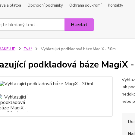
va a platba
Obchodní podmínky
Ochrana soukromí
Kontakty
Hledat
MAKE-UP
Tvář
Vyhlazující podkladová báze MagiX - 30ml
azující podkladová báze MagiX 
Vyhlaz
jak po
nedoko
nebo p
Dos
Nej