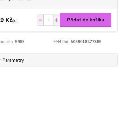
9 Kč
Přidat do košíku
/
ks
roduktu:
5985
EAN kód:
5059018477385
Parametry