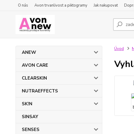
O nás
Avon trvanlivost a piktogramy
Jak nakupovat
Dopra
Úvod
ANEW
Vyhl
AVON CARE
CLEARSKIN
NUTRAEFFECTS
SK!N
SINSAY
SENSES