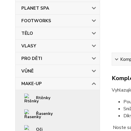
PLANET SPA
FOOTWORKS
TĚLO
VLASY
PRO DĚTI
Kompl
VŮNĚ
Komple
MAKE-UP
Vyhlazují
Rtěnky
Pou
Sni
Řasenky
Dík
Noste sa
Oči