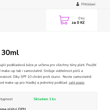
Přihlášení
0
ks
za
0 Kč
- 30ml
ující podkladová báze je určena pro všechny tóny pleti. Použití
d make-up tak i samostatně. Snižuje viditelnost pórů a
nalostí. Díky SPF 10 chrání proti slunci. Noste samostatně
od make-up pro hladký a jednotný podklad.
celý popis
tupnost
Skladem 1 ks
sme plátci DPH