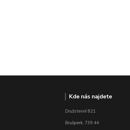
Kde nás najdete
Družstevní 821
Brušperk, 739 44