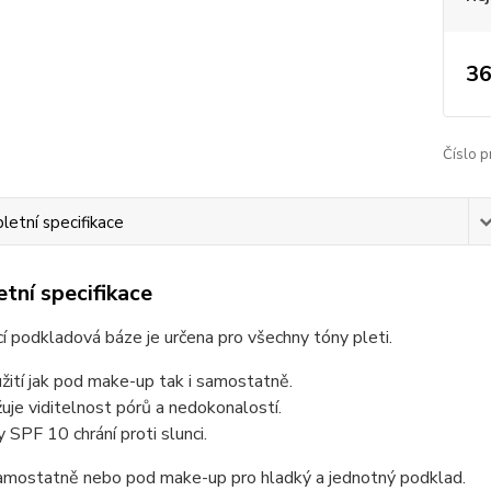
36
Číslo p
etní specifikace
tní specifikace
cí podkladová báze je určena pro všechny tóny pleti.
žití jak pod make-up tak i samostatně.
žuje viditelnost pórů a nedokonalostí.
y SPF 10 chrání proti slunci.
mostatně nebo pod make-up pro hladký a jednotný podklad.