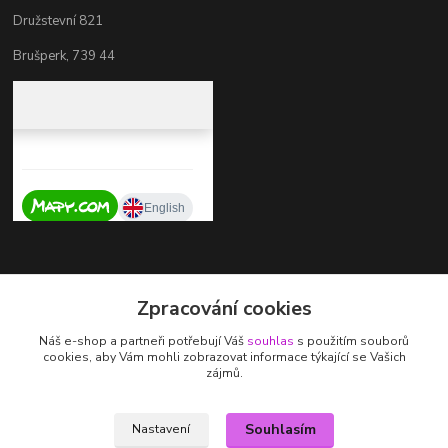
Družstevní 821
Brušperk, 739 44
Kontakty
Zpracování cookies
+420 737 725 324
Náš e-shop a partneři potřebují Váš
souhlas
s použitím souborů
(Po-Pá, 9-17 hod.)
cookies, aby Vám mohli zobrazovat informace týkající se Vašich
zájmů.
zdenka.stalmachova@seznam.cz
Souhlasím
Nastavení