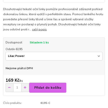
Dlouhotrvající tekuté oční linky pomůže profesionálně zdůraznit pohled
dokonalou linkou, která vydrží v perfektním stavu. Pomocí tenkého hrotu
povedete přesné linky těsně u linie řas a správně vybrané složky
receptury se postarají o plynulý pohyb. Dlouhotrvající tekuté oční linky
jsou odolné proti r...
celý popis
Dostupnost
Skladem 1 ks
Odstín 6195
Nejsme plátci DPH
169 Kč
/
ks
Přidat do košíku
Číslo produktu:
6195-C