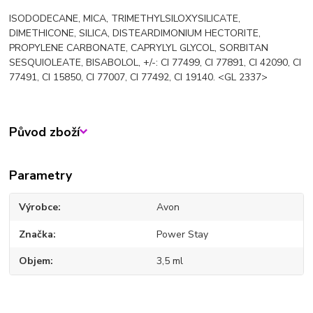
ISODODECANE, MICA, TRIMETHYLSILOXYSILICATE,
DIMETHICONE, SILICA, DISTEARDIMONIUM HECTORITE,
PROPYLENE CARBONATE, CAPRYLYL GLYCOL, SORBITAN
SESQUIOLEATE, BISABOLOL, +/-: CI 77499, CI 77891, CI 42090, CI
77491, CI 15850, CI 77007, CI 77492, CI 19140. <GL 2337>
Původ zboží
Parametry
Výrobce
Avon
Značka
Power Stay
Objem
3,5 ml