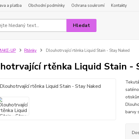
va a platba
Obchodní podmínky
Ochrana soukromí
Kontakty
Hledat
MAKE-UP
Rtěnky
Dlouhotrvající rtěnka Liquid Stain - Stay Naked
hotrvající rtěnka Liquid Stain -
Tekutá
saténo
otisků
Dlouho
barvy s
Dos