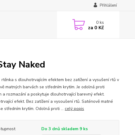
Přihlášení
0
ks
za
0 Kč
 Stay Naked
 rtěnka s dlouhotrvajícím efektem bez zatížení a vysušení rtů v
vě matných barvách se středním krytím. Je odolná proti
m a rozmazání a poskytuje dlouhotrvající barevný efekt.
trvající efekt. Bez zatížení a vysoušení rtů. Saténově matné
e středním krytím. Odolná proti ...
celý popis
tupnost
Do 3 dnů skladem 9 ks