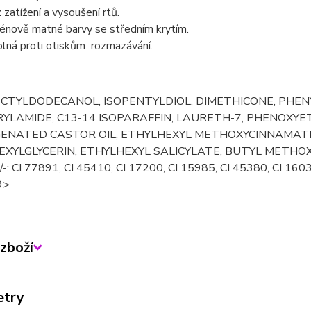
 zatížení a vysoušení rtů.
énově matné barvy se středním krytím.
lná proti otiskům rozmazávání.
CTYLDODECANOL, ISOPENTYLDIOL, DIMETHICONE, PHEN
YLAMIDE, C13-14 ISOPARAFFIN, LAURETH-7, PHENOXYE
ENATED CASTOR OIL, ETHYLHEXYL METHOXYCINNAMATE,
EXYLGLYCERIN, ETHYLHEXYL SALICYLATE, BUTYL METH
+/-: CI 77891, CI 45410, CI 17200, CI 15985, CI 45380, CI 1
9>
zboží
etry