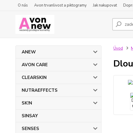
O nás
Avon trvanlivost a piktogramy
Jak nakupovat
Dopra
Úvod
ANEW
Dlou
AVON CARE
CLEARSKIN
NUTRAEFFECTS
SK!N
SINSAY
SENSES