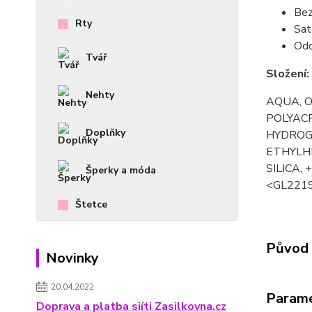
Bez
Rty
Sat
Odo
Tvář
Složení:
Nehty
AQUA, O
POLYACR
Doplňky
HYDROG
ETHYLH
SILICA, 
Šperky a móda
<GL221
Štetce
Původ 
Novinky
20.04.2022
Param
Doprava a platba siíti Zasilkovna.cz