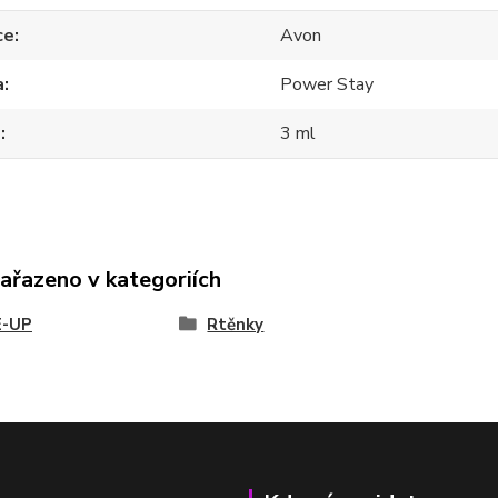
ce
Avon
a
Power Stay
m
3 ml
zařazeno v kategoriích
-UP
Rtěnky