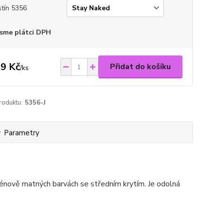
tín 5356
sme plátci DPH
9 Kč
Přidat do košíku
/
ks
roduktu:
5356-J
Parametry
ténově matných barvách se středním krytím. Je odolná