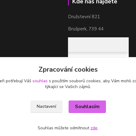
Kde nás najdete
Družstevní 821
Brušperk, 739 44
Zpracování cookies
eři potřebují Váš
souhlas
s použitím souborů cookies, aby Vám mohli z
týkající se Vašich zájmů.
Souhlasím
Nastavení
Souhlas můžete odmítnout
zde
.