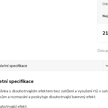
Ods
Nej
21
Číslo p
etní specifikace
tní specifikace
ěnka s dlouhotrvajícím efektem bez zatížení a vysušení rtů v sa
skům a rozmazání a poskytuje dlouhotrvající barevný efekt.
uhotrvající efekt.