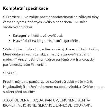
Kompletní specifikace
S Premiere Luxe zažijte pocit neodolatelnosti se zářivými tóny
černého rybízu, bohatých květin a nádechem luxusního
santalového dřeva.
Kategorie:
Květinově-cypřišová.
Hlavní složky:
Magnolie, jasmín, gardénie.
"Vytvořil jsem tuto vůni ze třech vzácných a exotických květin,
které dodávají velmi ženský, smyslný a zároveň elegantní
nádech." Vincent Schaller, tvůrce parfémů pro francouzský
parfumérský dům Firmenich.
Složení:
Prosím, mějte na paměti, že se složení výrobků může měnit.
Nejaktuálnější složení naleznete na obalu výrobku. Ověřte si toto
složení před použitím.
ALCOHOL DENAT., AQUA, PARFUM, LIMONENE, ALPHA-
ISOMETHYL IONONE, GERANIOL, LINALOOL, COUMARIN,