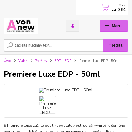
0
ks
za
0 Kč
Menu
Hledat
Úvod
VŮNĚ
Pro ženy
EDT a EDP
Premiere Luxe EDP - 50ml
Premiere Luxe EDP - 50ml
S Premiere Luxe zažijte pocit neodolatelnosti se zářivými tóny černého
rybízu, bohatých květin a nádechem luxusního santalového dřeva.