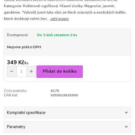
Kategorie: Květinově-cypřišová. Hlavní složky: Magnolie, jasmín,
gardénie. "Vytvořil jsem tuto vůni ze třech vzácných a exotických květin,
které dodávají velmi žen...
celý popis
Dostupnost
Do 3 dnů skladem 2 ks
Nejsme plátci DPH
349 Kč
/
ks
Přidat do košíku
Číslo produktu:
6170
EAN kód:
5059018635990
Kompletní specifikace
Parametry