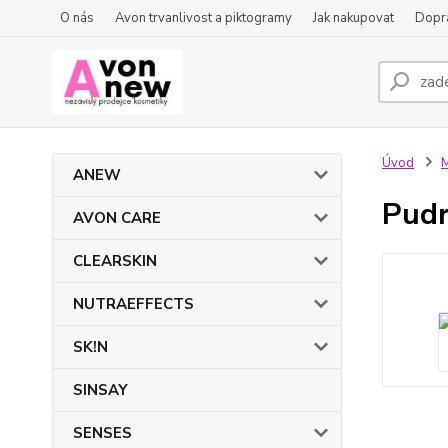
O nás
Avon trvanlivost a piktogramy
Jak nakupovat
Dopra
Úvod
ANEW
Pudr
AVON CARE
CLEARSKIN
NUTRAEFFECTS
SK!N
SINSAY
SENSES