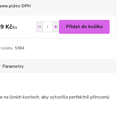
sme plátci DPH
9 Kč
Přidat do košíku
/
ks
roduktu:
5984
Parametry
 na lícních kostech, aby vytvořila perfektně přirozený