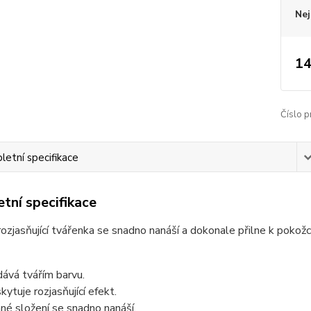
Nej
14
Číslo p
etní specifikace
tní specifikace
ozjasňující tvářenka se snadno nanáší a dokonale přilne k pokožce
ává tvářím barvu.
kytuje rozjasňující efekt.
né složení se snadno nanáší.