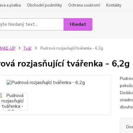
va a platba
Obchodní podmínky
Ochrana soukromí
Kontakty
Hledat
MAKE-UP
Tvář
Pudrová rozjasňující tvářenka - 6,2g
ová rozjasňující tvářenka - 6,2g
Pudrov
pokožce
Dodává
snadno
dlouhot
Dos