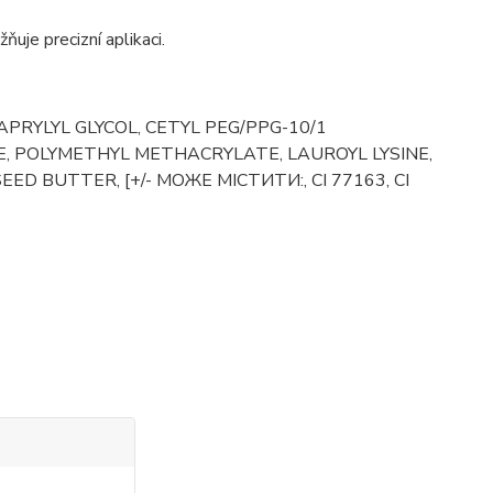
ňuje precizní aplikaci.
CAPRYLYL GLYCOL, CETYL PEG/PPG-10/1
E, POLYMETHYL METHACRYLATE, LAUROYL LYSINE,
D BUTTER, [+/- МОЖЕ МІСТИТИ:, CI 77163, CI