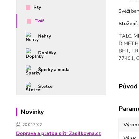
Rty
Svěží bar
Tvář
Složení:
TALC, M
Nehty
DIMETHI
BHT, TR
Doplňky
77491, C
Šperky a móda
Původ 
Štetce
Param
Novinky
Výrob
20.04.2022
Doprava a platba siíti Zasilkovna.cz
Váha