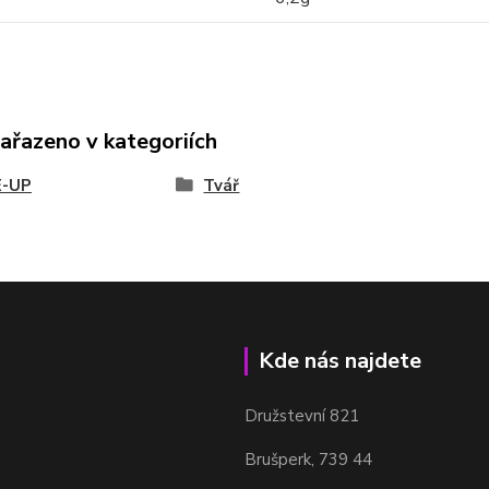
zařazeno v kategoriích
-UP
Tvář
Kde nás najdete
Družstevní 821
Brušperk, 739 44