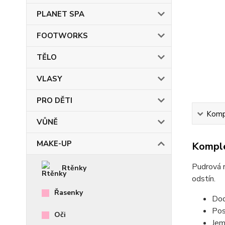
PLANET SPA
FOOTWORKS
TĚLO
VLASY
PRO DĚTI
Kompl
VŮNĚ
MAKE-UP
Komple
Pudrová r
Rtěnky
odstín.
Řasenky
Dod
Pos
Oči
Jem