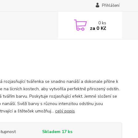
Přihlášení
0
ks
za
0 Kč
á rozjasňující tvářenka se snadno nanáší a dokonale přilne k
 na lícních kostech, aby vytvořila perfektně přirozený odstín.
 tvářím barvu. Poskytuje rozjasňující efekt. Jemné složení se
 nanáší. Svěží barvy s různou intenzitou odstínu jsou
rvající a štěteček umožňuj...
celý popis
tupnost
Skladem 17 ks