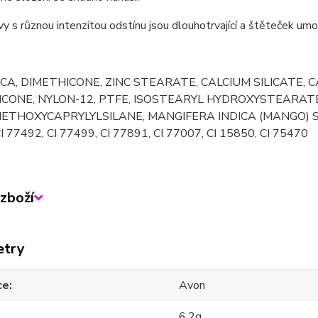
vy s různou intenzitou odstínu jsou dlouhotrvající a štěteček umož
ICA, DIMETHICONE, ZINC STEARATE, CALCIUM SILICATE, 
CONE, NYLON-12, PTFE, ISOSTEARYL HYDROXYSTEARAT
IETHOXYCAPRYLYLSILANE, MANGIFERA INDICA (MANGO) SEE
I 77492, CI 77499, CI 77891, CI 77007, CI 15850, CI 75470
zboží
etry
ce
Avon
6,2g