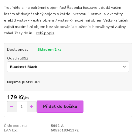
Troufněte si na extrémní objem řas! Řasenka Exxtravert dodá vašim
řasám až dvojnásobný objem s každou vrstvou. 1 vrstva -> okamžitý
efekt 3 vrstvy -> extra objem 7 vrstev -> extrémní objem Velký kartáček
zajistí maximální objem bez slepování a složení s hedvábnými vlákny
zahalí řasy do in...
celý popis
Dostupnost
Skladem 2 ks
Odstín 5992
Nejsme plátci DPH
179 Kč
/
ks
Přidat do košíku
Číslo produktu:
5992-A
EAN kód:
5059018341372