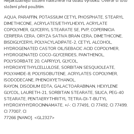
Nejaktuálnější složení naleznete na obalu výrobku. Ověřte si toto
složení před použitím.
AQUA, PARAFFIN, POTASSIUM CETYL PHOSPHATE, STEARYL
DIMETHICONE, ACRYLATES/ETHYLHEXYL ACRYLATE
COPOLYMER, GLYCERYL STEARATE SE, PVP, COPERNICIA
CERIFERA CERA, ORYZA SATIVA BRAN CERA, DIMETHICONE,
BISDIGLYCERYL POLYACYLADIPATE-2, CETYL ALCOHOL,
HYDROGENATED CASTOR OIL/SEBACIC ACID COPOLYMER,
HYDROGENATED COCO-GLYCERIDES, PANTHENOL,
POLYSORBATE 20, CAPRYLYL GLYCOL,
HYDROXYETHYLCELLULOSE, SORBITAN SESQUIOLEATE,
POLYAMIDE-8, POLYISOBUTENE, ACRYLATES COPOLYMER,
ISODODECANE, PHENOXYETHANOL,
RAYON, DISODIUM EDTA, GALACTOARABINAN, HEXYLENE
GLYCOL, LAURETH-21, SORBITAN STEARATE, SILICA, PEG-40
STEARATE, PENTAERYTHRITYL TETRA-DI-T-BUTYL
HYDROXYHYDROCINNAMATE, +/-: CI 77491, CI 77492, CI 77499,
CI 77007, CI
77266 [NANO]. <GL2327>