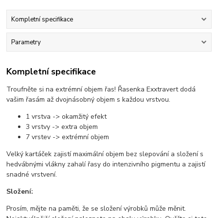
Kompletní specifikace
Parametry
Kompletní specifikace
Troufněte si na extrémní objem řas! Řasenka Exxtravert dodá
vašim řasám až dvojnásobný objem s každou vrstvou.
1 vrstva -> okamžitý efekt
3 vrstvy -> extra objem
7 vrstev -> extrémní objem
Velký kartáček zajistí maximální objem bez slepování a složení s
hedvábnými vlákny zahalí řasy do intenzivního pigmentu a zajistí
snadné vrstvení.
Složení:
Prosím, mějte na paměti, že se složení výrobků může měnit.