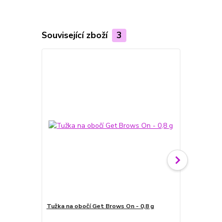
Související zboží
3
Tužka na obočí Get Brows On - 0,8 g
Bezbarvá řa
Fixed - 8 ml