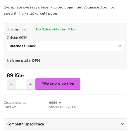
Zvýrazněte své řasy s řasenkou pro objem Get Volumised pomocí
speciálního kartáčku.
celý popis
Dostupnost
Do 3 dnů skladem 9 ks
Odstín 6639
Nejsme plátci DPH
89 Kč
/
ks
Přidat do košíku
Číslo produktu:
6639-A
EAN kód:
5059018597816
Kompletní specifikace