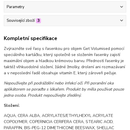
Parametry
Související zboží
3
Kompletní specifikace
Zvýrazněte své řasy s řasenkou pro objem Get Volumised pomocí
speciálního kartáčku, který společně se složením řasenky zajistí
maximální objem a hladkou krémovou barvu. Předností řasenky je
taktéž vlhkuodolné složení, žádné žmolky, drolení ani rozmazávaní
a v neposlední řadě obsahuje vitamín E, který zároveň pečuje.
Nepoužívejte při podráždění nebo infekcí očí. Při poranění oka
aplikátorem se poraďte s lékařem. Produkt by měla používat pouze
jedna osoba. Produkt nepoužívejte zředěný.
Složení:
AQUA, CERA ALBA, ACRYLATES/ETHYLHEXYL ACRYLATE
COPOLYMER, COPERNICIA CERIFERA CERA, STEARIC ACID,
PARAFFIN, BIS-PEG-12 DIMETHICONE BEESWAX, SHELLAC