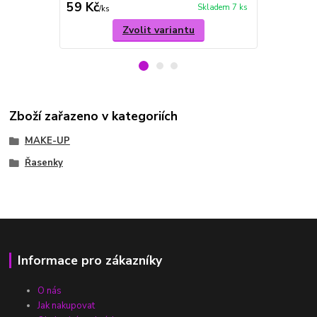
59 Kč
129 Kč
Skladem 7 ks
/
ks
/
ks
Zvolit variantu
Zboží zařazeno v kategoriích
MAKE-UP
Řasenky
Informace pro zákazníky
O nás
Jak nakupovat