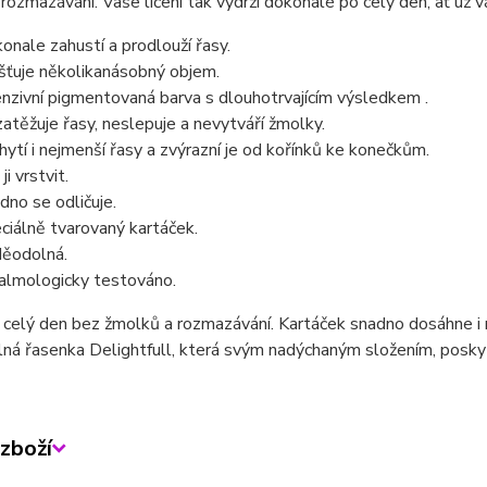
rozmazávání. Vaše líčení tak vydrží dokonalé po celý den, ať už 
onale zahustí a prodlouží řasy.
išťuje několikanásobný objem.
enzivní pigmentovaná barva s dlouhotrvajícím výsledkem .
atěžuje řasy, neslepuje a nevytváří žmolky.
hytí i nejmenší řasy a zvýrazní je od kořínků ke konečkům.
ji vrstvit.
dno se odličuje.
ciálně tvarovaný kartáček.
ěodolná.
almologicky testováno.
 celý den bez žmolků a rozmazávání. Kartáček snadno dosáhne i na
á řasenka Delightfull, která svým nadýchaným složením, poskyt
zboží