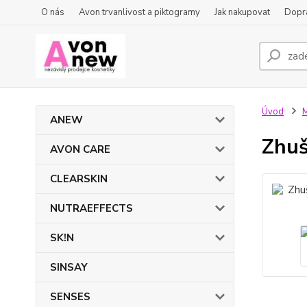
O nás
Avon trvanlivost a piktogramy
Jak nakupovat
Dopra
Úvod
ANEW
Zhuš
AVON CARE
CLEARSKIN
NUTRAEFFECTS
SK!N
SINSAY
SENSES