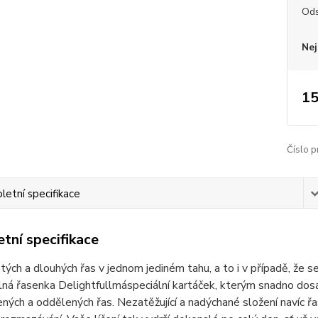
Ods
Nej
15
Číslo p
etní specifikace
tní specifikace
tých a dlouhých řas v jednom jediném tahu, a to i v případě, že s
á řasenka Delightfullmáspeciální kartáček, kterým snadno dosáh
ných a oddělených řas. Nezatěžující a nadýchané složení navíc ř