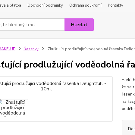
va a platba
Obchodní podmínky
Ochrana soukromí
Kontakty
Hledat
MAKE-UP
Řasenky
Zhušťující prodlužující voděodolná řasenka Deligh
ťující prodlužující voděodolná ř
Efekt 
že se 
řasenk
na řas
oddělen
Dos