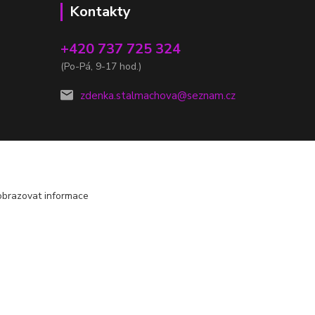
Kontakty
+420 737 725 324
(Po-Pá, 9-17 hod.)
zdenka.stalmachova@seznam.cz
obrazovat informace