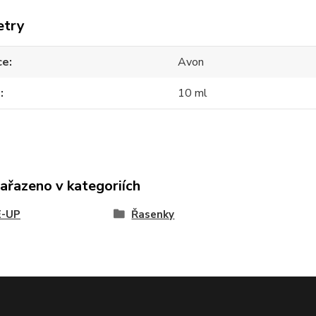
etry
ce
Avon
m
10 ml
zařazeno v kategoriích
-UP
Řasenky