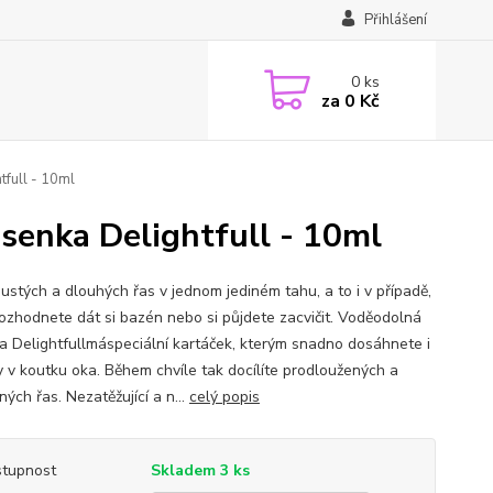
Přihlášení
0
ks
za
0 Kč
tfull - 10ml
asenka Delightfull - 10ml
hustých a dlouhých řas v jednom jediném tahu, a to i v případě,
rozhodnete dát si bazén nebo si půjdete zacvičit. Voděodolná
a Delightfullmáspeciální kartáček, kterým snadno dosáhnete i
y v koutku oka. Během chvíle tak docílíte prodloužených a
ých řas. Nezatěžující a n...
celý popis
tupnost
Skladem 3 ks