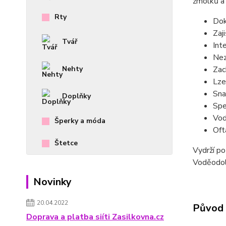
žmolků a 
Rty
Dok
Zaj
Tvář
Int
Nez
Nehty
Zac
Lze 
Sna
Doplňky
Spe
Vod
Šperky a móda
Oft
Štetce
Vydrží po
Voděodoln
Novinky
20.04.2022
Původ 
Doprava a platba siíti Zasilkovna.cz