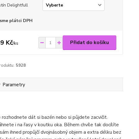
tín Delightfull
sme plátci DPH
9 Kč
Přidat do košíku
/
ks
roduktu:
5928
Parametry
e rozhodnete dát si bazén nebo si půjdete zacvičit.
nete i na řasy v koutku oka. Během chvíle tak docílíte
asám ihned propůjčí dvojnásobný objem a extra délku bez