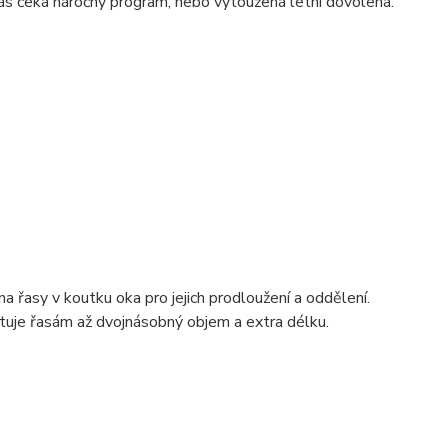
vás čeká náročný program, nebo vytoužená letní dovolená.
 řasy v koutku oka pro jejich prodloužení a oddělení.
uje řasám až dvojnásobný objem a extra délku.