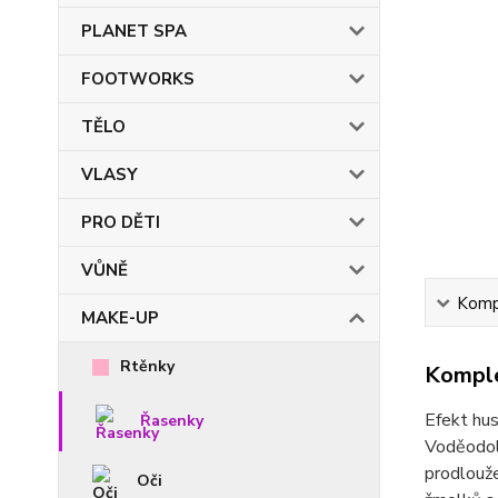
PLANET SPA
FOOTWORKS
TĚLO
VLASY
PRO DĚTI
VŮNĚ
Kompl
MAKE-UP
Rtěnky
Komple
Efekt hus
Řasenky
Voděodoln
prodlouže
Oči