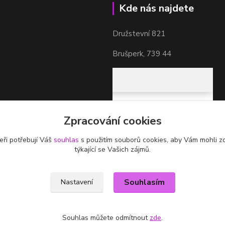
Kde nás najdete
Družstevní 821
Brušperk, 739 44
Zpracování cookies
eři potřebují Váš
souhlas
s použitím souborů cookies, aby Vám mohli z
týkající se Vašich zájmů.
Souhlasím
Nastavení
Souhlas můžete odmítnout
zde
.