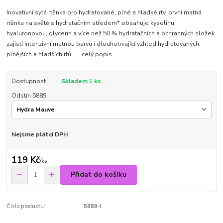
Inovativní sytá rtěnka pro hydratované, plné a hladké rty. první matná
rtěnka na světě s hydratačním středem* obsahuje kyselinu
hyaluronovou, glycerin a více než 50 % hydratačních a ochranných složek
zajistí intenzivní matnou barvu i dlouhotrvající vzhled hydratovaných,
plnějších a hladších rtů ...
celý popis
Dostupnost
Skladem 1 ks
Odstín 5889
Nejsme plátci DPH
119 Kč
/
ks
Přidat do košíku
Číslo produktu:
5889-I