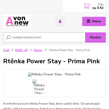
0
ks
za
0 Kč
Menu
Hledat
Úvod
MAKE-UP
Rtěnky
Rtěnka Power Stay - Prima Pink
Rtěnka Power Stay - Prima Pink
Komfortní precizní rtěnka Power Stay, která vydrží déle. Dlouhotrvající
efekt. Lehká konzistence. Sytá barva, která nevysouší rty. Technologie