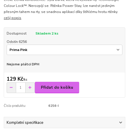
Colour Lock™. Nerozpíjí se. Rtěnka Power Stay, lze nanést jediným
přesným tahem na rty, se snadnou aplikací díky štíhlému hrotu rtěnky.
celý popis
Dostupnost
Skladem 2 ks
Odstín 6256
Nejsme plátci DPH
129 Kč
/
ks
Přidat do košíku
Číslo produktu:
6256-I
Kompletní specifikace