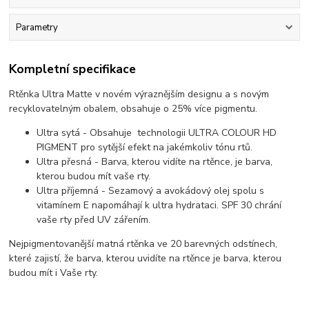
Parametry
Kompletní specifikace
Rtěnka Ultra Matte v novém výraznějším designu a s novým
recyklovatelným obalem, obsahuje o 25% více pigmentu.
Ultra sytá - Obsahuje technologii ULTRA COLOUR HD
PIGMENT pro sytější efekt na jakémkoliv tónu rtů.
Ultra přesná - Barva, kterou vidíte na rtěnce, je barva,
kterou budou mít vaše rty.
Ultra příjemná - Sezamový a avokádový olej spolu s
vitamínem E napomáhají k ultra hydrataci. SPF 30 chrání
vaše rty před UV zářením.
Nejpigmentovanější matná rtěnka ve 20 barevných odstínech,
které zajistí, že barva, kterou uvidíte na rtěnce je barva, kterou
budou mít i Vaše rty.