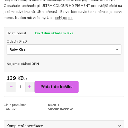
Obsahuje technologii ULTRA COLOUR HD PIGMENT pro sytější efekt na
jakémkoliv tónu rtů. Ultra přesná - Barva, kterou vidíte na rtěnce, je barva,
kterou budou mít vaše rty. Ult...
celý popis
Dostupnost
Do 3 dnů skladem 9 ks
Odstín 6420
Nejsme plátci DPH
139 Kč
/
ks
Přidat do košíku
Číslo produktu:
6420-T
EAN kód:
5059018499141
Kompletní specifikace