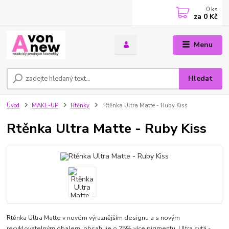
0
ks
za
0 Kč
Menu
Hledat
Úvod
MAKE-UP
Rtěnky
Rtěnka Ultra Matte - Ruby Kiss
Rtěnka Ultra Matte - Ruby Kiss
Rtěnka Ultra Matte v novém výraznějším designu a s novým
recyklovatelným obalem, obsahuje o 25% více pigmentu. Ultra sytá -