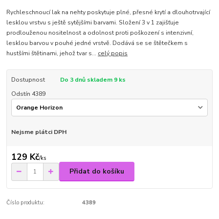
Rychleschnoucí lak na nehty poskytuje plné, přesné krytí a dlouhotrvající
lesklou vrstvu s ještě sytějšími barvami. Složení 3 v 1 zajišťuje
prodlouženou nositelnost a odolnost proti poškození s intenzivní,
lesklou barvou v pouhé jedné vrstvě. Dodává se se štětečkem s
hustšími štětinami, jehož tvar s...
celý popis
Dostupnost
Do 3 dnů skladem 9 ks
Odstín 4389
Nejsme plátci DPH
129 Kč
/
ks
Přidat do košíku
Číslo produktu:
4389