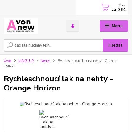
0
ks
za
0 Kč
Menu
Hledat
Úvod
MAKE-UP
Nehty
Rychleschnoucí lak na nehty - Orange
Horizon
Rychleschnoucí lak na nehty -
Orange Horizon