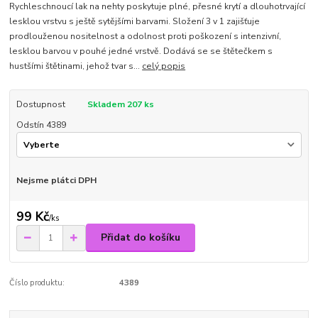
Rychleschnoucí lak na nehty poskytuje plné, přesné krytí a dlouhotrvající
lesklou vrstvu s ještě sytějšími barvami. Složení 3 v 1 zajišťuje
prodlouženou nositelnost a odolnost proti poškození s intenzivní,
lesklou barvou v pouhé jedné vrstvě. Dodává se se štětečkem s
hustšími štětinami, jehož tvar s...
celý popis
Dostupnost
Skladem 207 ks
Odstín 4389
Nejsme plátci DPH
99 Kč
/
ks
Přidat do košíku
Číslo produktu:
4389