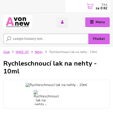
0
ks
za
0 Kč
Menu
Hledat
Úvod
MAKE-UP
Nehty
Rychleschnoucí lak na nehty - 10ml
Rychleschnoucí lak na nehty -
10ml