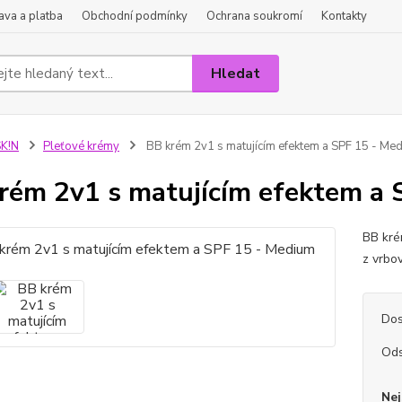
va a platba
Obchodní podmínky
Ochrana soukromí
Kontakty
Hledat
K!N
Pleťové krémy
BB krém 2v1 s matujícím efektem a SPF 15 - Me
rém 2v1 s matujícím efektem a
BB kré
z vrbo
Dos
Ods
Nej