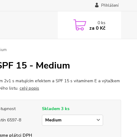
Přihlášení
0
ks
za
0 Kč
dium
 SPF 15 - Medium
m 2v1 s matujícím efektem a SPF 15 s vitamínem E a výtažkem
vého listu.
celý popis
tupnost
Skladem 3 ks
tín 6597-8
sme plátci DPH