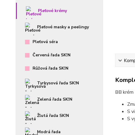
Pleťové krémy
Pleťové masky a peelingy
Pleťová séra
Červená řada SK!N
Kompl
Růžová řada SK!N
Komple
Tyrkysová řada SK!N
BB krém 2
Zelená řada SK!N
Zma
S v
Žlutá řada SK!N
S v
Modrá řada