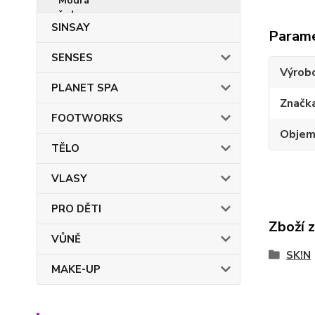
SINSAY
Param
SENSES
Výrob
PLANET SPA
Značk
FOOTWORKS
Obje
TĚLO
VLASY
PRO DĚTI
Zboží 
VŮNĚ
SK!N
MAKE-UP