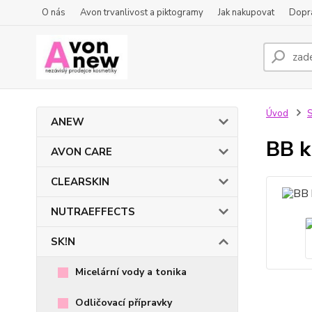
O nás
Avon trvanlivost a piktogramy
Jak nakupovat
Dopra
Úvod
S
ANEW
BB k
AVON CARE
CLEARSKIN
NUTRAEFFECTS
SK!N
Micelární vody a tonika
Odličovací přípravky