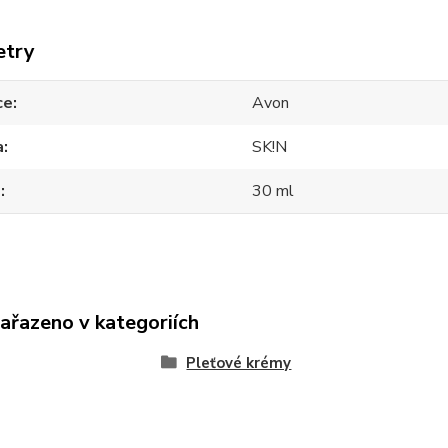
etry
ce
Avon
a
SK!N
m
30 ml
zařazeno v kategoriích
Pleťové krémy