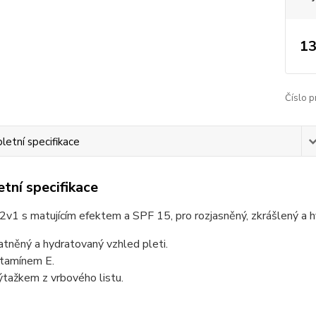
13
Číslo p
etní specifikace
tní specifikace
v1 s matujícím efektem a SPF 15, pro rozjasněný, zkrášlený a h
tněný a hydratovaný vzhled pleti.
itamínem E.
ýtažkem z vrbového listu.