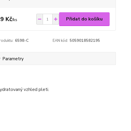
9 Kč
Přidat do košíku
/
ks
roduktu:
6598-C
EAN kód:
5059018582195
Parametry
ydratovaný vzhled pleti.