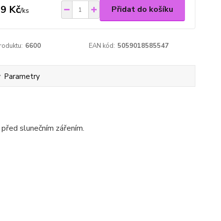
9 Kč
Přidat do košíku
/
ks
roduktu:
6600
EAN kód:
5059018585547
Parametry
 před slunečním zářením.