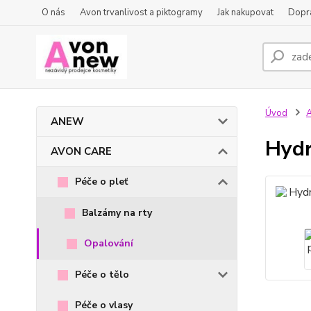
O nás
Avon trvanlivost a piktogramy
Jak nakupovat
Dopra
Úvod
ANEW
Hydr
AVON CARE
Péče o pleť
Balzámy na rty
Opalování
Péče o tělo
Péče o vlasy