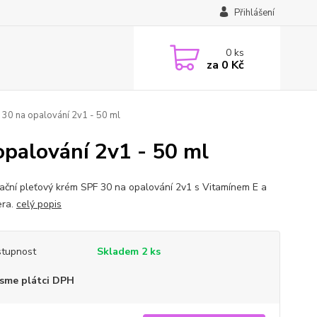
Přihlášení
0
ks
za
0 Kč
 30 na opalování 2v1 - 50 ml
opalování 2v1 - 50 ml
ační pleťový krém SPF 30 na opalování 2v1 s Vitamínem E a
era.
celý popis
tupnost
Skladem 2 ks
sme plátci DPH