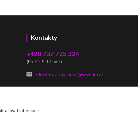
Kontakty
+420 737 725 324
(Po-Pá, 9-17 hod.)
zdenka.stalmachova@seznam.cz
obrazovat informace