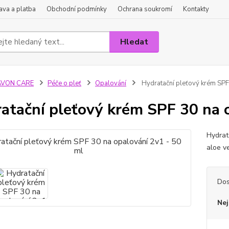
va a platba
Obchodní podmínky
Ochrana soukromí
Kontakty
Hledat
AVON CARE
Péče o pleť
Opalování
Hydratační pleťový krém SPF
atační pleťový krém SPF 30 na 
Hydrat
aloe v
Dos
Nej