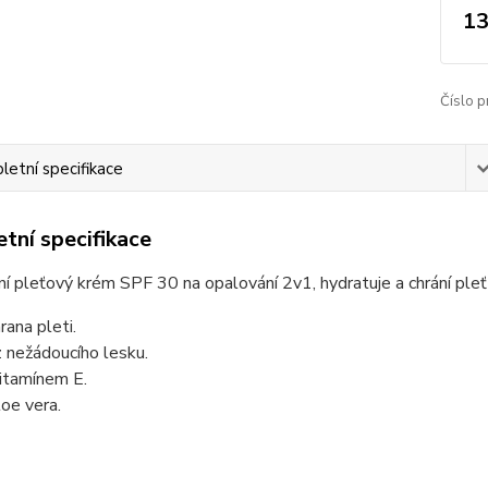
13
Číslo p
etní specifikace
tní specifikace
í pleťový krém SPF 30 na opalování 2v1, hydratuje a chrání pleť
rana pleti.
 nežádoucího lesku.
itamínem E.
loe vera.