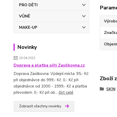
PRO DĚTI
Param
VŮNĚ
Výrob
MAKE-UP
Značk
Obje
Novinky
20.04.2022
Doprava a platba siíti Zasilkovna.cz
Doprava Zasilkovna: Výdejní místa: 95,- Kč
Zboží 
při objednávce do 999,- Kč. 0,- Kč při
objednávce od 1000 - 1999,- Kč a platba
SK!N
převodem. 0,- Kč při ob...
číst celé
Zobrazit všechny novinky