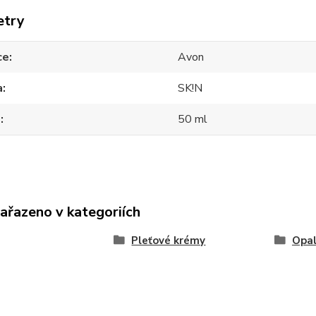
etry
ce
Avon
a
SK!N
m
50 ml
zařazeno v kategoriích
Pleťové krémy
Opal