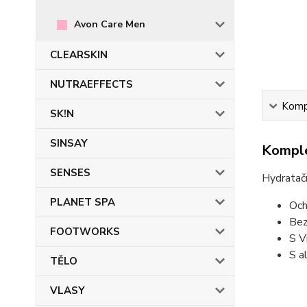
Avon Care Men
CLEARSKIN
NUTRAEFFECTS
Kompl
SK!N
SINSAY
Komple
SENSES
Hydratačn
PLANET SPA
Och
Bez
FOOTWORKS
S V
S a
TĚLO
VLASY