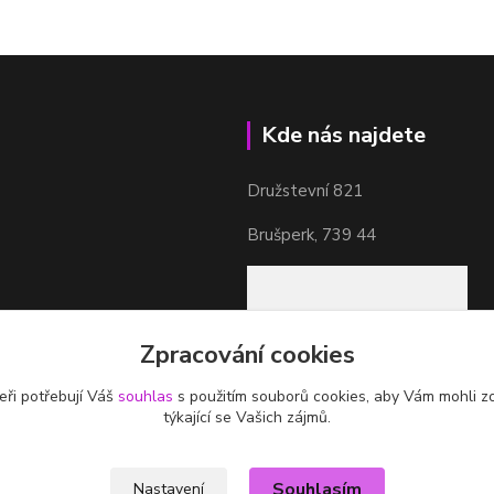
Kde nás najdete
Družstevní 821
Brušperk, 739 44
Zpracování cookies
eři potřebují Váš
souhlas
s použitím souborů cookies, aby Vám mohli z
týkající se Vašich zájmů.
Souhlasím
Nastavení