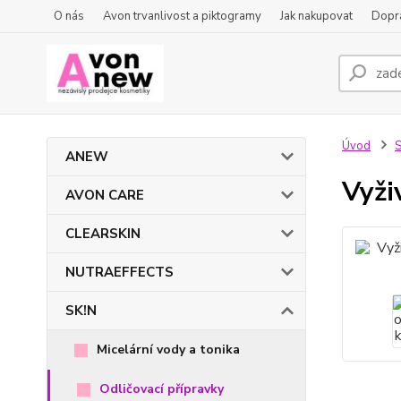
O nás
Avon trvanlivost a piktogramy
Jak nakupovat
Dopra
Úvod
S
ANEW
Vyži
AVON CARE
CLEARSKIN
NUTRAEFFECTS
SK!N
Micelární vody a tonika
Odličovací přípravky