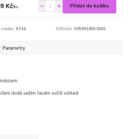
9 Kč
Přidat do košíku
/
ks
roduktu:
6744
EAN kód:
5059018614001
Parametry
m máslem.
složení dodá vaším řasám svěží vzhled.