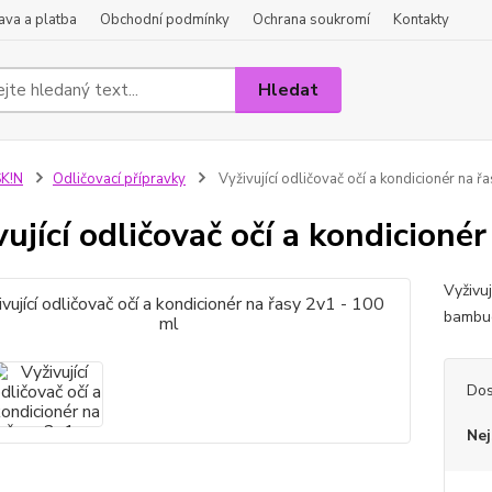
va a platba
Obchodní podmínky
Ochrana soukromí
Kontakty
Hledat
K!N
Odličovací přípravky
Vyživující odličovač očí a kondicionér na ř
vující odličovač očí a kondicioné
Vyživuj
bambu
Dos
Nej