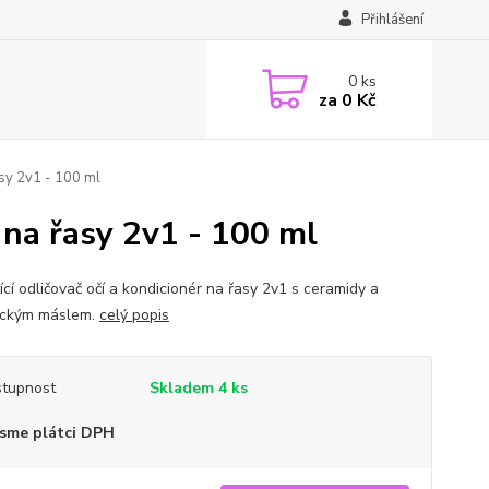
Přihlášení
0
ks
za
0 Kč
asy 2v1 - 100 ml
r na řasy 2v1 - 100 ml
ící odličovač očí a kondicionér na řasy 2v1 s ceramidy a
ckým máslem.
celý popis
tupnost
Skladem 4 ks
sme plátci DPH