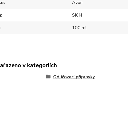
ce
Avon
a
SK!N
m
100 ml
zařazeno v kategoriích
Odličovací přípravky