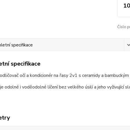
10
Číslo p
etní specifikace
tní specifikace
í odličovač očí a kondicionér na řasy 2v1 s ceramidy a bambucký
e odolné i voděodolné líčení bez velkého úsilí a jeho vyživující 
etry