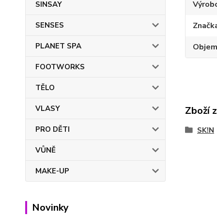
Výrob
SINSAY
SENSES
Značk
PLANET SPA
Obje
FOOTWORKS
TĚLO
VLASY
Zboží 
PRO DĚTI
SK!N
VŮNĚ
MAKE-UP
Novinky