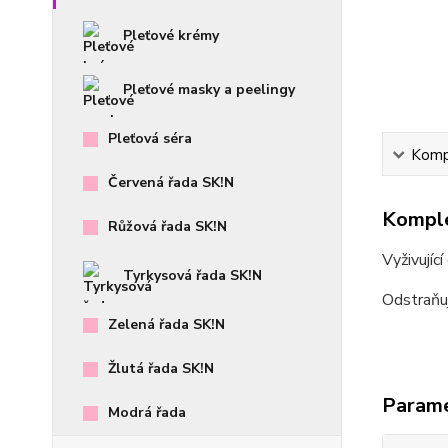
Pleťové krémy
Pleťové masky a peelingy
Pleťová séra
Kompl
Červená řada SK!N
Komple
Růžová řada SK!N
Vyživujíc
Tyrkysová řada SK!N
Odstraňuj
Zelená řada SK!N
Žlutá řada SK!N
Param
Modrá řada