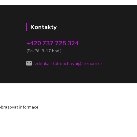
Kontakty
+420 737 725 324
(Po-Pá, 9-17 hod.)
zdenka.stalmachova@seznam.cz
obrazovat informace