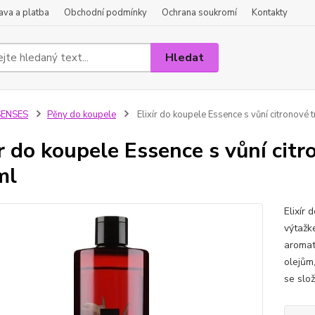
va a platba
Obchodní podmínky
Ochrana soukromí
Kontakty
Hledat
SENSES
Pěny do koupele
Elixír do koupele Essence s vůní citronové 
ír do koupele Essence s vůní citr
ml
Elixír
výtažk
aromat
olejům,
se slo