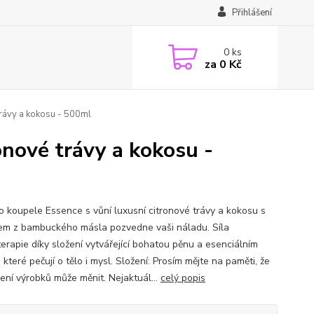
Přihlášení
0
ks
za
0 Kč
trávy a kokosu - 500ml
onové trávy a kokosu -
 do koupele Essence s vůní luxusní citronové trávy a kokosu s
em z bambuckého másla pozvedne vaši náladu. Síla
erapie díky složení vytvářející bohatou pěnu a esenciálním
 které pečují o tělo i mysl. Složení: Prosím mějte na paměti, že
žení výrobků může měnit. Nejaktuál...
celý popis