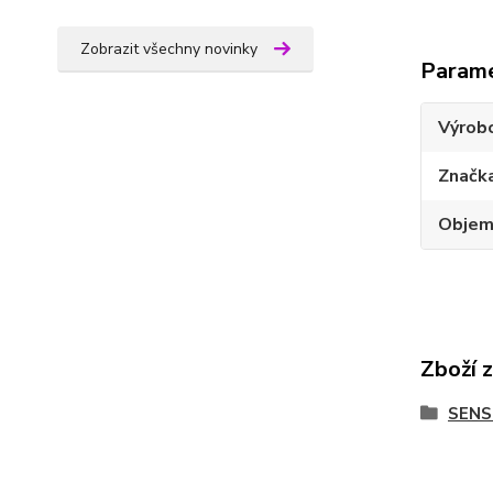
Zobrazit všechny novinky
Param
Výrob
Značk
Obje
Zboží 
SENS