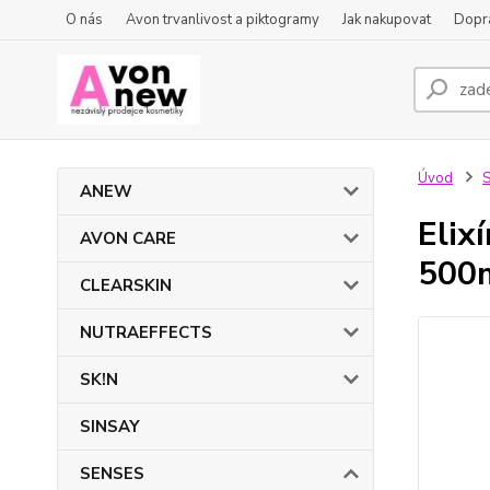
O nás
Avon trvanlivost a piktogramy
Jak nakupovat
Dopra
Úvod
ANEW
Elix
AVON CARE
500
CLEARSKIN
NUTRAEFFECTS
SK!N
SINSAY
SENSES