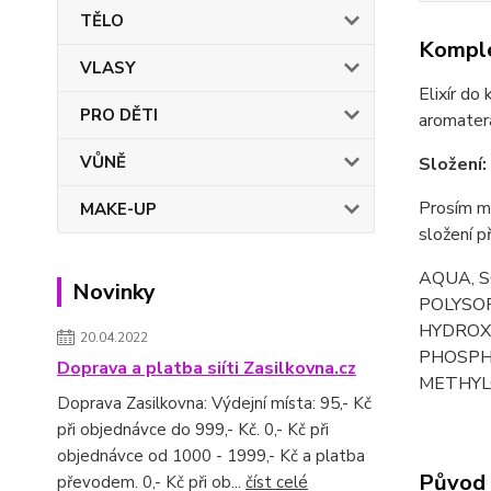
TĚLO
Komple
VLASY
Elixír do
PRO DĚTI
aromatera
VŮNĚ
Složení:
Prosím mě
MAKE-UP
složení p
AQUA, S
Novinky
POLYSOR
HYDROX
20.04.2022
PHOSPH
Doprava a platba siíti Zasilkovna.cz
METHYLC
Doprava Zasilkovna: Výdejní místa: 95,- Kč
při objednávce do 999,- Kč. 0,- Kč při
objednávce od 1000 - 1999,- Kč a platba
Původ 
převodem. 0,- Kč při ob...
číst celé