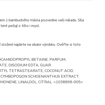
ažkem z bambuckého másla pozvedne vaši náladu. Síla
eré pečují o tělo i mysl.
 složení najdete na obale výrobku. Ověřte si toto
COCAMIDOPROPYL BETAINE, PARFUM,
ATE, DISODIUM EDTA, GUAR
ITYL TETRASTEARATE, COCONUT ACID,
T, CYMBOPOGON SCHOENANTHUS EXTRACT,
ONENE, LINALOOL, CITRAL. <1038898-005>