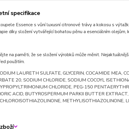
tní specifikace
 koupele Essence s vůní luxusní citronové trávy a kokosu s výt
pie díky složení vytvářející bohatou pěnu a esenciálním olejům, kt
jte na paměti, že se složení výrobků může měnit. Nejaktuálnější
řed použitím.
ODIUM LAURETH SULFATE, GLYCERIN, COCAMIDE MEA, 
BATE 20, SODIUM CHLORIDE, SODIUM COCOYL ISETHION
YPROPYLTRIMONIUM CHLORIDE, PEG-150 PENTAERYTHR
ORIC ACID, BUTYROSPERMUM PARKII BUTTER EXTRAC
HLOROISOTHIAZOLINONE, METHYLISOTHIAZOLINONE, LIM
zboží