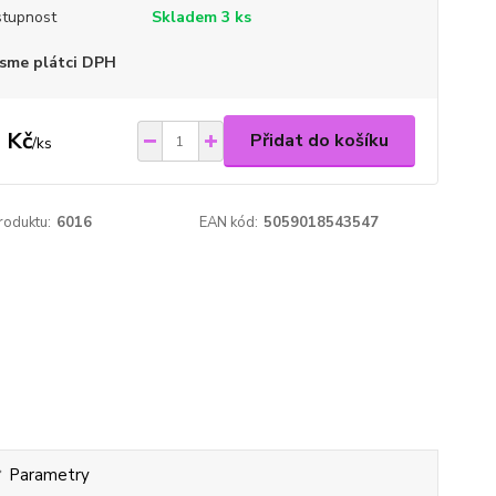
tupnost
Skladem 3 ks
sme plátci DPH
 Kč
Přidat do košíku
/
ks
roduktu:
6016
EAN kód:
5059018543547
Parametry