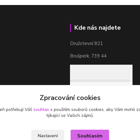
Kde nás najdete
Družstevní 821
Brušperk, 739 44
Zpracování cookies
eři potřebují Váš
souhlas
s použitím souborů cookies, aby Vám mohli z
týkající se Vašich zájmů.
Souhlasím
Nastavení