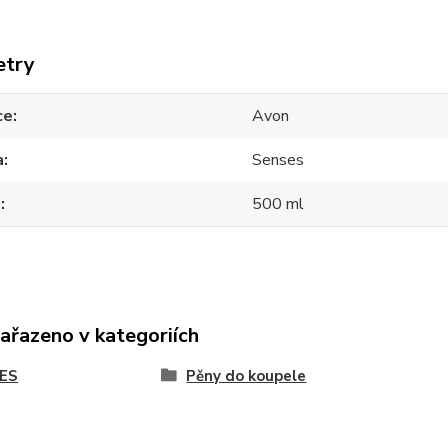
etry
ce
Avon
a
Senses
m
500 ml
zařazeno v kategoriích
ES
Pěny do koupele