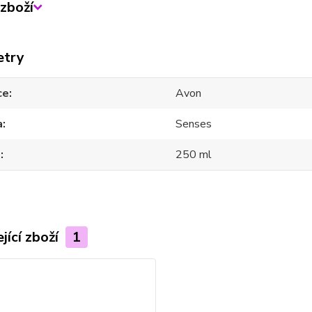
zboží
etry
ce
Avon
a
Senses
m
250 ml
jící zboží
1