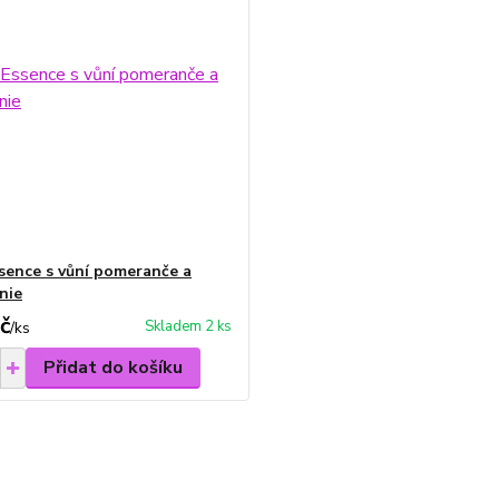
sence s vůní pomeranče a
nie
č
Skladem 2 ks
/
ks
Přidat do košíku