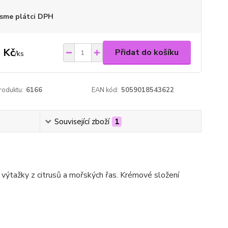
sme plátci DPH
 Kč
Přidat do košíku
/
ks
roduktu:
6166
EAN kód:
5059018543622
Související zboží
1
výtažky z citrusů a mořských řas. Krémové složení