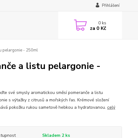
Přihlášení
0
ks
za
0 Kč
tu pelargonie - 250ml
če a listu pelargonie -
ďte své smysly aromatickou směsí pomeranče a listu
onie s výtažky z citrusů a mořských řas. Krémové složení
ává pokožku rukou sametově hebkou a hydratovanou.
celý
tupnost
Skladem 2 ks