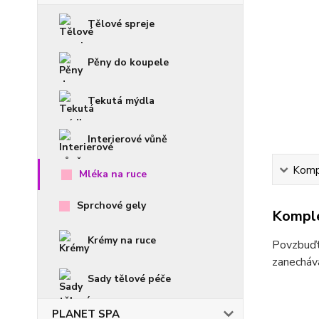
Tělové spreje
Pěny do koupele
Tekutá mýdla
Interierové vůně
Kompl
Mléka na ruce
Sprchové gely
Komple
Krémy na ruce
Povzbuďte
zanecháv
Sady tělové péče
PLANET SPA