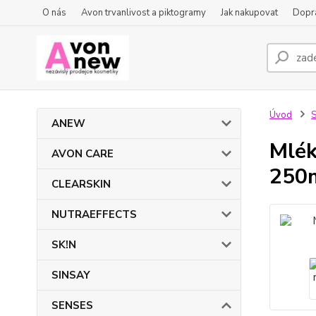
O nás
Avon trvanlivost a piktogramy
Jak nakupovat
Dopra
Úvod
ANEW
Mlék
AVON CARE
250
CLEARSKIN
NUTRAEFFECTS
SK!N
SINSAY
SENSES