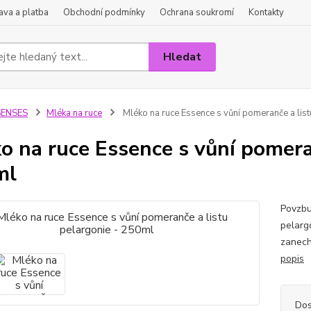
va a platba
Obchodní podmínky
Ochrana soukromí
Kontakty
Hledat
SENSES
Mléka na ruce
Mléko na ruce Essence s vůní pomeranče a lis
o na ruce Essence s vůní pomeran
ml
Povzbu
pelarg
zanech
popis
Dos