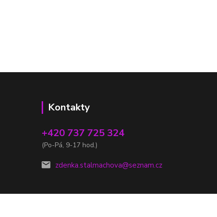
Kontakty
+420 737 725 324
(Po-Pá, 9-17 hod.)
zdenka.stalmachova@seznam.cz