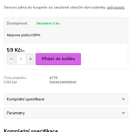
Senses pěna do koupele se zaručeně vánoční vůní sušenky.
celý popis
Dostupnost
Skladem 2 ks
Nejsme plátci DPH
59 Kč
/
ks
Přidat do košíku
Číslo produktu:
6775
EAN kód:
5059018599940
Kompletní specifikace
Parametry
Kompletní specifikace