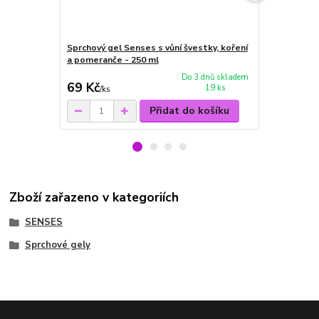
Sprchový gel Senses s vůní švestky, koření
Pěna do kou
a pomeranče - 250 ml
koření a po
Do 3 dnů skladem
69 Kč
139 Kč
19 ks
/
ks
/
ks
Přidat do košíku
Zboží zařazeno v kategoriích
SENSES
Sprchové gely