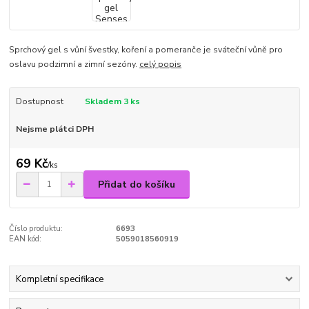
Sprchový gel s vůní švestky, koření a pomeranče je sváteční vůně pro
oslavu podzimní a zimní sezóny.
celý popis
Dostupnost
Skladem 3 ks
Nejsme plátci DPH
69 Kč
/
ks
Přidat do košíku
Číslo produktu:
6693
EAN kód:
5059018560919
Kompletní specifikace