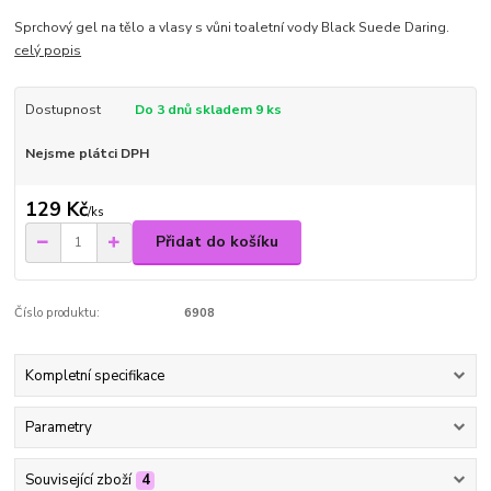
Sprchový gel na tělo a vlasy s vůni toaletní vody Black Suede Daring.
celý popis
Dostupnost
Do 3 dnů skladem 9 ks
Nejsme plátci DPH
129 Kč
/
ks
Přidat do košíku
Číslo produktu:
6908
Kompletní specifikace
Parametry
Související zboží
4