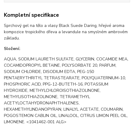
Kompletní specifikace
Sprchový gel na tělo a vlasy Black Suede Daring, hřejivé aroma
kompozice tropického dřeva a levandule na smyslném ambrovém
základu.
Složení:
AQUA, SODIUM LAURETH SULFATE, GLYCERIN, COCAMIDE MEA,
COCAMIDOPROPYL BETAINE, POLYSORBATE 20, PARFUM,
SODIUM CHLORIDE, DISODIUM EDTA, PEG-150
PENTAERYTHRITYL TETRASTEARATE, POLYQUATERNIUM-10,
PHOSPHORIC ACID, PPG-12-BUTETH-16, POTASSIUM
HYDROXIDE, METHYLCHLOROISOTHIAZOLINONE,
METHYLISOTHIAZOLINONE, TETRAMETHYL
ACETYLOCTAHYDRONAPHTHALENES,
HEXAMETHYLINDANOPYRAN, LINALYL ACETATE, COUMARIN,
POGOSTEMON CABLIN OIL, LINALOOL, CITRUS LIMON PEEL OIL,
LIMONENE. <1041462-001 ALG>