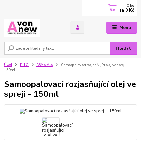
0
ks
za
0 Kč
Menu
Hledat
Úvod
TĚLO
Péče o tělo
Samoopalovací rozjasňující olej ve spreji -
150ml
Samoopalovací rozjasňující olej ve
spreji - 150ml