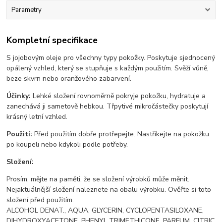
Parametry
Kompletní specifikace
S jojobovým oleje pro všechny typy pokožky. Poskytuje sjednocený
opálený vzhled, který se stupňuje s každým použitím. Svěží vůně,
beze skvrn nebo oranžového zabarvení.
Účinky:
Lehké složení rovnoměrně pokryje pokožku, hydratuje a
zanechává ji sametově hebkou. Třpytivé mikročástečky poskytují
krásný letní vzhled.
Použití:
Před použitím dobře protřepejte. Nastříkejte na pokožku
po koupeli nebo kdykoli podle potřeby.
Složení:
Prosím, mějte na paměti, že se složení výrobků může měnit.
Nejaktuálnější složení naleznete na obalu výrobku. Ověřte si toto
složení před použitím.
ALCOHOL DENAT., AQUA, GLYCERIN, CYCLOPENTASILOXANE,
DIHYDROXYACETONE, PHENYL TRIMETHICONE, PARFUM, CITRIC