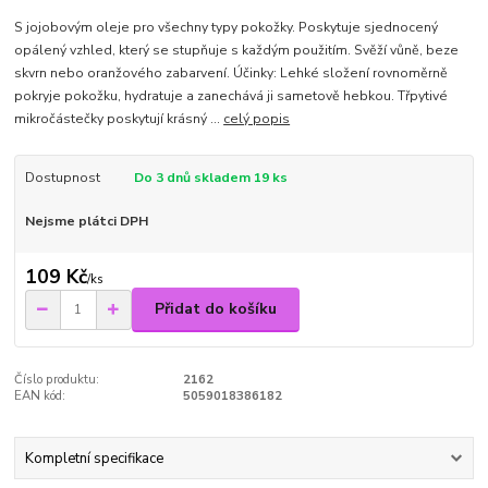
S jojobovým oleje pro všechny typy pokožky. Poskytuje sjednocený
opálený vzhled, který se stupňuje s každým použitím. Svěží vůně, beze
skvrn nebo oranžového zabarvení. Účinky: Lehké složení rovnoměrně
pokryje pokožku, hydratuje a zanechává ji sametově hebkou. Třpytivé
mikročástečky poskytují krásný ...
celý popis
Dostupnost
Do 3 dnů skladem 19 ks
Nejsme plátci DPH
109 Kč
/
ks
Přidat do košíku
Číslo produktu:
2162
EAN kód:
5059018386182
Kompletní specifikace