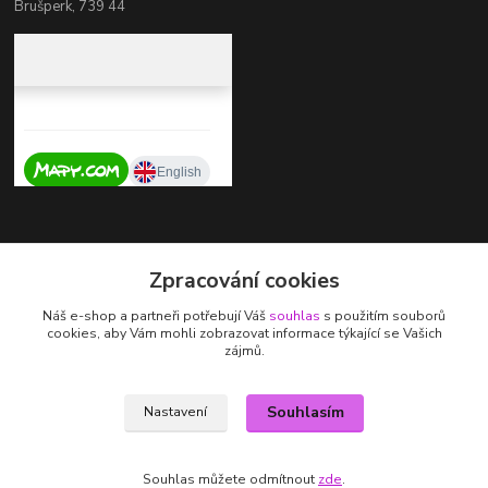
Brušperk, 739 44
Kontakty
Zpracování cookies
+420 737 725 324
Náš e-shop a partneři potřebují Váš
souhlas
s použitím souborů
(Po-Pá, 9-17 hod.)
cookies, aby Vám mohli zobrazovat informace týkající se Vašich
zájmů.
zdenka.stalmachova@seznam.cz
Souhlasím
Nastavení
Souhlas můžete odmítnout
zde
.