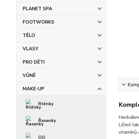
PLANET SPA
FOOTWORKS
TĚLO
VLASY
PRO DĚTI
VŮNĚ
Kompl
MAKE-UP
Komple
Rtěnky
Hedvábně 
Řasenky
Líčení ta
vitamínů 
Oči