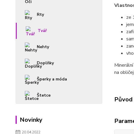
Vlastnos
Rty
ze 
jem
Tvář
zaf
sam
zan
Nehty
vho
Doplňky
Mineráln
na obliče
Šperky a móda
Štetce
Původ 
Novinky
Param
20.04.2022