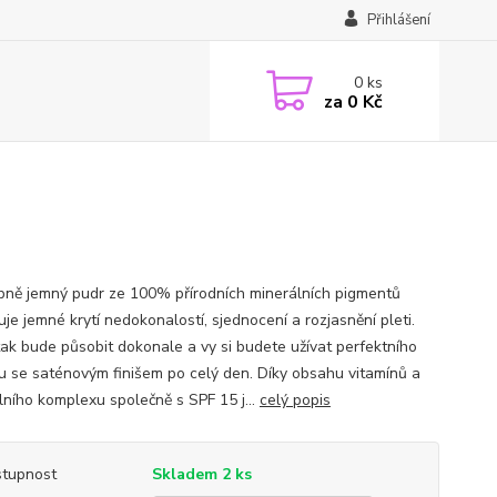
Přihlášení
0
ks
za
0 Kč
ně jemný pudr ze 100% přírodních minerálních pigmentů
je jemné krytí nedokonalostí, sjednocení a rozjasnění pleti.
 tak bude působit dokonale a vy si budete užívat perfektního
u se saténovým finišem po celý den. Díky obsahu vitamínů a
lního komplexu společně s SPF 15 j...
celý popis
tupnost
Skladem 2 ks