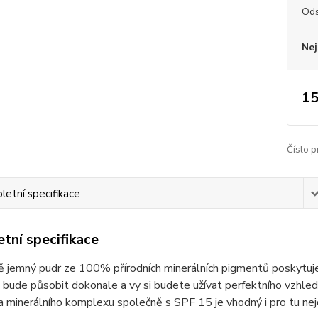
Ods
Nej
15
Číslo p
etní specifikace
tní specifikace
jemný pudr ze 100% přírodních minerálních pigmentů poskytuje j
k bude působit dokonale a vy si budete užívat perfektního vzhle
a minerálního komplexu společně s SPF 15 je vhodný i pro tu nejci