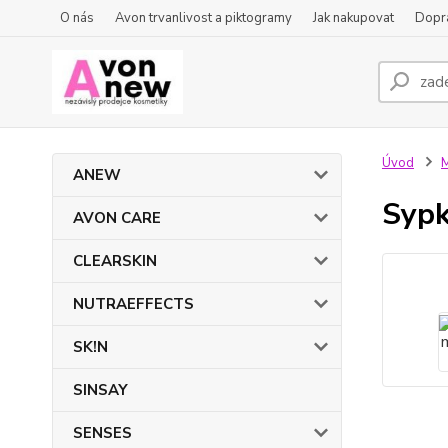
O nás
Avon trvanlivost a piktogramy
Jak nakupovat
Dopra
Úvod
ANEW
Sypk
AVON CARE
CLEARSKIN
NUTRAEFFECTS
SK!N
SINSAY
SENSES