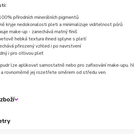
ti:
100% přírodních minerálních pigmentů
ně kryje nedokonalosti pleti a minimalizuje viditelnost pórů
ixuje make-up - zanechává matný finiš
etově hebká textura ihned splyne s pletí
echává přirozený vzhled i po navrstvení
dný i pro citlivou pleť
í pudr lze aplikovat samostatně nebo pro zafixování make-upu. 
j a rovnoměrně jej rozetřete směrem od středu ven.
zboží
etry