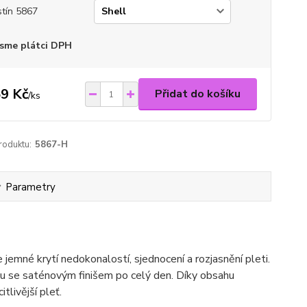
tín 5867
sme plátci DPH
9 Kč
Přidat do košíku
/
ks
roduktu:
5867-H
Parametry
emné krytí nedokonalostí, sjednocení a rozjasnění pleti.
du se saténovým finišem po celý den. Díky obsahu
tlivější pleť.