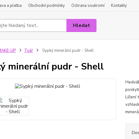
va a platba
Obchodní podmínky
Ochrana soukromí
Kontakty
Hledat
MAKE-UP
Tvář
Sypký minerální pudr - Shell
ý minerální pudr - Shell
Hedváb
poskytu
Líčení
vzhled
minerá
Dos