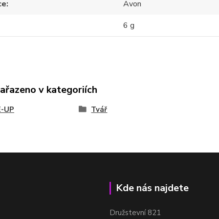
ce
Avon
6 g
zařazeno v kategoriích
-UP
Tvář
Kde nás najdete
Družstevní 821