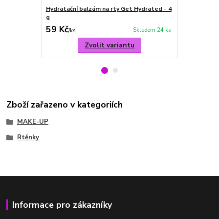
Hydratační balzám na rty Get Hydrated - 4
Krémová rtě
g
59 Kč
79 Kč
Skladem 24 ks
/
ks
/
ks
Zvolit variantu
Zboží zařazeno v kategoriích
MAKE-UP
Rtěnky
Informace pro zákazníky