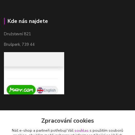
Kde nás najdete
Družstevní 821
Brušperk, 739 44
Kontakty
Zpracování cookies
+420 737 725 324
Náš e-shop a partneři potřebují Váš
souhlas
s použitím souborů
(Po-Pá, 9-17 hod.)