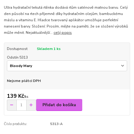
Ultra hydratační tekutá rtěnka dodává rtům saténově matnou barvu. Celý
den působí na rtech příjemně díky hydratačním olejům, bambuckému
máslu a vitaminu E. Hladce tvarovaný aplikátor umožňuje perfektní
nanesení barvy. Složení: Prosím, mějte na paměti, že se složení výrobků
může měnit. Nejaktuálnější...
celý popis
Dostupnost
Skladem 1 ks
Odstín 5313
Nejsme plátci DPH
139 Kč
/
ks
Přidat do košíku
Číslo produktu:
5313-A