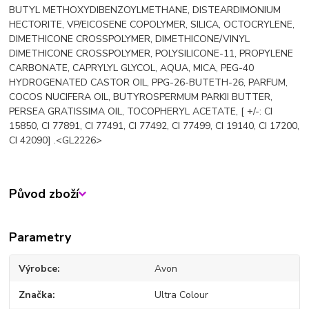
BUTYL METHOXYDIBENZOYLMETHANE, DISTEARDIMONIUM
HECTORITE, VP/EICOSENE COPOLYMER, SILICA, OCTOCRYLENE,
DIMETHICONE CROSSPOLYMER, DIMETHICONE/VINYL
DIMETHICONE CROSSPOLYMER, POLYSILICONE-11, PROPYLENE
CARBONATE, CAPRYLYL GLYCOL, AQUA, MICA, PEG-40
HYDROGENATED CASTOR OIL, PPG-26-BUTETH-26, PARFUM,
COCOS NUCIFERA OIL, BUTYROSPERMUM PARKII BUTTER,
PERSEA GRATISSIMA OIL, TOCOPHERYL ACETATE, [ +/-: CI
15850, CI 77891, CI 77491, CI 77492, CI 77499, CI 19140, CI 17200,
CI 42090] .<GL2226>
Původ zboží
Parametry
Výrobce
Avon
Značka
Ultra Colour