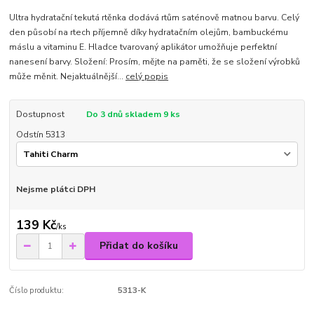
Ultra hydratační tekutá rtěnka dodává rtům saténově matnou barvu. Celý
den působí na rtech příjemně díky hydratačním olejům, bambuckému
máslu a vitaminu E. Hladce tvarovaný aplikátor umožňuje perfektní
nanesení barvy. Složení: Prosím, mějte na paměti, že se složení výrobků
může měnit. Nejaktuálnější...
celý popis
Dostupnost
Do 3 dnů skladem 9 ks
Odstín 5313
Nejsme plátci DPH
139 Kč
/
ks
Přidat do košíku
Číslo produktu:
5313-K