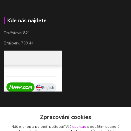
Kde nás najdete
Družstevní 821
Brušperk, 739 44
Kontakty
Zpracování cookies
+420 737 725 324
Náš e-shop a partneři potřebují Váš
souhlas
s použitím souborů
(Po-Pá, 9-17 hod.)