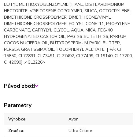
BUTYL METHOXYDIBENZOYLMETHANE, DISTEARDIMONIUM
HECTORITE, VP/EICOSENE COPOLYMER, SILICA, OCTOCRYLENE,
DIMETHICONE CROSSPOLYMER, DIMETHICONE/VINYL
DIMETHICONE CROSSPOLYMER, POLYSILICONE-11, PROPYLENE
CARBONATE, CAPRYLYL GLYCOL, AQUA, MICA, PEG-40
HYDROGENATED CASTOR OIL, PPG-26-BUTETH-26, PARFUM,
COCOS NUCIFERA OIL, BUTYROSPERMUM PARKII BUTTER,
PERSEA GRATISSIMA OIL, TOCOPHERYL ACETATE, [ +/-: CI
15850, CI 77891, CI 77491, CI 77492, CI 77499, CI 19140, CI 17200,
CI 42090] .<GL2226>
Původ zboží
Parametry
Výrobce
Avon
Značka
Ultra Colour