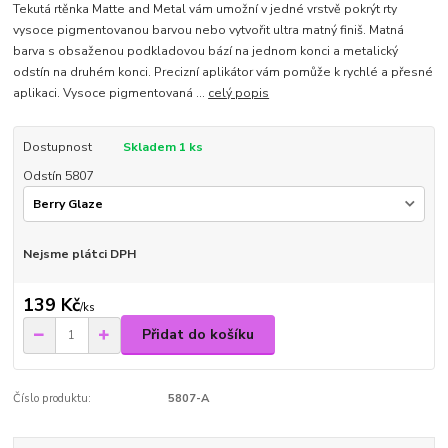
Tekutá rtěnka Matte and Metal vám umožní v jedné vrstvě pokrýt rty
vysoce pigmentovanou barvou nebo vytvořit ultra matný finiš. Matná
barva s obsaženou podkladovou bází na jednom konci a metalický
odstín na druhém konci. Precizní aplikátor vám pomůže k rychlé a přesné
aplikaci. Vysoce pigmentovaná ...
celý popis
Dostupnost
Skladem 1 ks
Odstín 5807
Nejsme plátci DPH
139 Kč
/
ks
Přidat do košíku
Číslo produktu:
5807-A