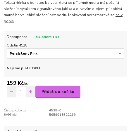
Tekutá rtěnka s bohatou barvou, která se příjemně nosí a má pečující
složení s výtažkem z granátového jablka a olivovým olejem. působivá
matná barva lehké složení bez pocitu lepkavosti nerozmazává se
celý
popis
Dostupnost
Skladem 1 ks
Odstín 4528
Nejsme plátci DPH
159 Kč
/
ks
Přidat do košíku
Číslo produktu:
4528-K
EAN kód:
5059018522269