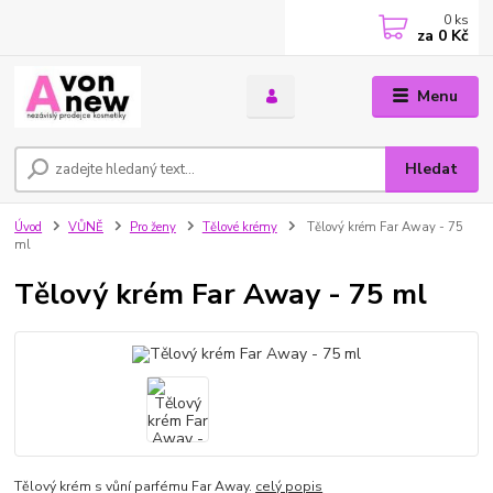
0
ks
za
0 Kč
Menu
Hledat
Úvod
VŮNĚ
Pro ženy
Tělové krémy
Tělový krém Far Away - 75
ml
Tělový krém Far Away - 75 ml
Tělový krém s vůní parfému Far Away.
celý popis