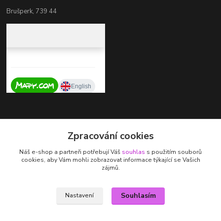
Brušperk, 739 44
Kontakty
Zpracování cookies
+420 737 725 324
Náš e-shop a partneři potřebují Váš
souhlas
s použitím souborů
(Po-Pá, 9-17 hod.)
cookies, aby Vám mohli zobrazovat informace týkající se Vašich
zájmů.
zdenka.stalmachova@seznam.cz
Souhlasím
Nastavení