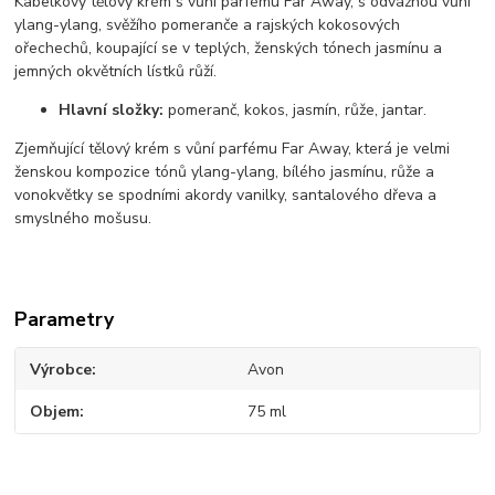
Kabelkový tělový krém s vůní parfému Far Away, s odvážnou vůní
ylang-ylang, svěžího pomeranče a rajských kokosových
ořechechů, koupající se v teplých, ženských tónech jasmínu a
jemných okvětních lístků růží.
Hlavní složky:
pomeranč, kokos, jasmín, růže, jantar.
Zjemňující tělový krém s vůní parfému Far Away, která je velmi
ženskou kompozice tónů ylang-ylang, bílého jasmínu, růže a
vonokvětky se spodními akordy vanilky, santalového dřeva a
smyslného mošusu.
Parametry
Výrobce
Avon
Objem
75 ml