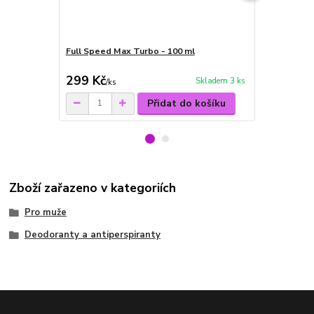
Full Speed Max Turbo - 100 ml
Sprchový gel
Max Turbo -
299 Kč
89 Kč
Skladem 3 ks
/
ks
/
ks
Přidat do košíku
Zboží zařazeno v kategoriích
Pro muže
Deodoranty a antiperspiranty