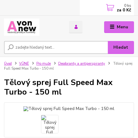
0
ks
za
0 Kč
Menu
Hledat
Úvod
VŮNĚ
Pro muže
Deodoranty a antiperspiranty
Tělový sprej
Full Speed Max Turbo - 150 ml
Tělový sprej Full Speed Max
Turbo - 150 ml