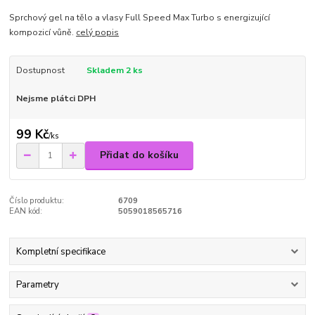
Sprchový gel na tělo a vlasy Full Speed Max Turbo s energizující
kompozicí vůně.
celý popis
Dostupnost
Skladem 2 ks
Nejsme plátci DPH
99 Kč
/
ks
Přidat do košíku
Číslo produktu:
6709
EAN kód:
5059018565716
Kompletní specifikace
Parametry