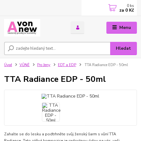
0
ks
za
0 Kč
Menu
Hledat
Úvod
VŮNĚ
Pro ženy
EDT a EDP
TTA Radiance EDP - 50ml
TTA Radiance EDP - 50ml
Zahalte se do lesku a podtrhněte svůj ženský šarm s vůní TTA
Radiance. Tato zářivá kompozice je radostnou ódou na vás, vaši