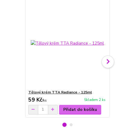
Tělový krém TTA Radiance - 125ml
Sada TTA Ra
59 Kč
509 Kč
Skladem 2 ks
/
ks
/
ks
Přidat do košíku