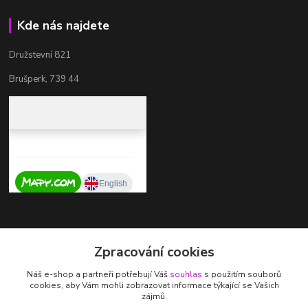
Kde nás najdete
Družstevní 821
Brušperk, 739 44
Kontakty
Zpracování cookies
+420 737 725 324
Náš e-shop a partneři potřebují Váš
souhlas
s použitím souborů
(Po-Pá, 9-17 hod.)
cookies, aby Vám mohli zobrazovat informace týkající se Vašich
zájmů.