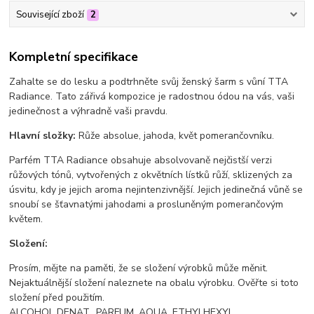
Související zboží
2
Kompletní specifikace
Zahalte se do lesku a podtrhněte svůj ženský šarm s vůní TTA
Radiance. Tato zářivá kompozice je radostnou ódou na vás, vaši
jedinečnost a výhradně vaši pravdu.
Hlavní složky:
Růže absolue, jahoda, květ pomerančovníku.
Parfém TTA Radiance obsahuje absolvovaně nejčistší verzi
růžových tónů, vytvořených z okvětních lístků růží, sklizených za
úsvitu, kdy je jejich aroma nejintenzivnější. Jejich jedinečná vůně se
snoubí se šťavnatými jahodami a prosluněným pomerančovým
květem.
Složení:
Prosím, mějte na paměti, že se složení výrobků může měnit.
Nejaktuálnější složení naleznete na obalu výrobku. Ověřte si toto
složení před použitím.
ALCOHOL DENAT., PARFUM, AQUA, ETHYLHEXYL