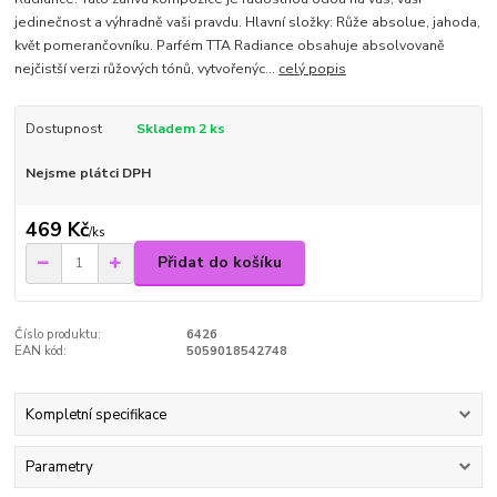
jedinečnost a výhradně vaši pravdu. Hlavní složky: Růže absolue, jahoda,
květ pomerančovníku. Parfém TTA Radiance obsahuje absolvovaně
nejčistší verzi růžových tónů, vytvořenýc...
celý popis
Dostupnost
Skladem 2 ks
Nejsme plátci DPH
469 Kč
/
ks
Přidat do košíku
Číslo produktu:
6426
EAN kód:
5059018542748
Kompletní specifikace
Parametry