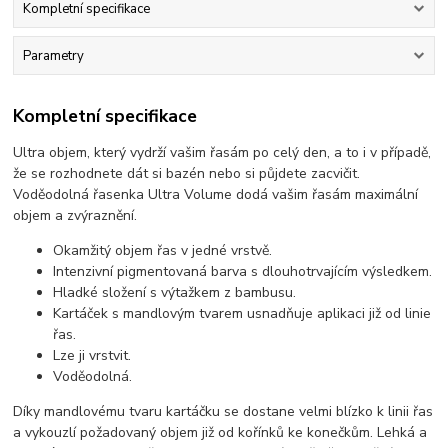
Kompletní specifikace
Parametry
Kompletní specifikace
Ultra objem, který vydrží vašim řasám po celý den, a to i v případě,
že se rozhodnete dát si bazén nebo si půjdete zacvičit.
Voděodolná řasenka Ultra Volume dodá vašim řasám maximální
objem a zvýraznění.
Okamžitý objem řas v jedné vrstvě.
Intenzivní pigmentovaná barva s dlouhotrvajícím výsledkem.
Hladké složení s výtažkem z bambusu.
Kartáček s mandlovým tvarem usnadňuje aplikaci již od linie
řas.
Lze ji vrstvit.
Voděodolná.
Díky mandlovému tvaru kartáčku se dostane velmi blízko k linii řas
a vykouzlí požadovaný objem již od kořínků ke konečkům. Lehká a