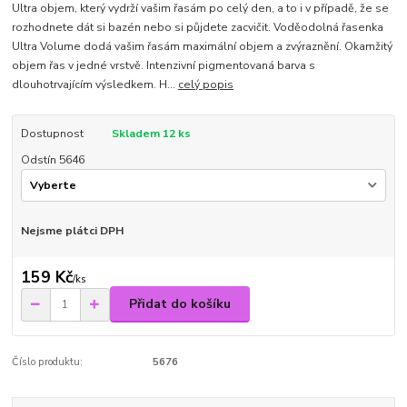
Ultra objem, který vydrží vašim řasám po celý den, a to i v případě, že se
rozhodnete dát si bazén nebo si půjdete zacvičit. Voděodolná řasenka
Ultra Volume dodá vašim řasám maximální objem a zvýraznění. Okamžitý
objem řas v jedné vrstvě. Intenzivní pigmentovaná barva s
dlouhotrvajícím výsledkem. H...
celý popis
Dostupnost
Skladem 12 ks
Odstín 5646
Nejsme plátci DPH
159 Kč
/
ks
Přidat do košíku
Číslo produktu:
5676