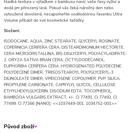
hladká textura s výtažkem z bambusu navíc vaše řasy vyživí a
dodá jim přirozený lesk. Pokud vás čeká náročný den nebo
vytoužená dovolená, nezapomeňte voděodolnou řasenku Ultra
Volume přibalit do své kosmetické taštičky.
Složení:
ISODOCANE, AQUA, ZINC STEARATE, GLYCERYL ROSINATE,
COPERNICIA CERIFERA CERA, DISTEARDIMONIUM HECTORITE,
CERA MICROCRISTALLINA, BIS-DIGLYCERYL POLYACYLADIPATE-
2, ORYZA SATIVA BRAN CERA, OCTYLDODECANOL,
EUPHORBIA CERIFERA CERA, HYDROGENATED POLYDECENE
POLYDECENE DIMER, TRIISOSTEAROYL POLYGLYCERYL-3
DILINOLEATE DIMER, VP/EICOSENE COPOLYMER, PVP, SILICA,
PROPYLENE CARBONATE, CAPRYLYL GLYCOL, CELLULOSE,
ETHYLHEXYLGLYCERIN, DISODIUM EDTA, TOCOPHEROL,
BAMBOOA VULGARIS EXTRACT, +/-: CI 77491, CI 77492, CI
77499, CI 77266 [NANO]. <<1037449-001, 1034752-001>>
Původ zboží