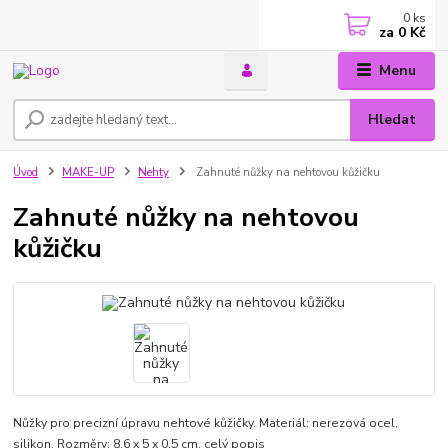
0
ks
za
0 Kč
Menu
Hledat
Úvod
MAKE-UP
Nehty
Zahnuté nůžky na nehtovou kůžičku
Zahnuté nůžky na nehtovou
kůžičku
Nůžky pro precizní úpravu nehtové kůžičky. Materiál: nerezová ocel,
silikon. Rozměry: 8,6 x 5 x 0,5 cm.
celý popis