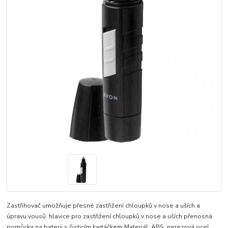
Zastřihovač umožňuje přesné zastřižení chloupků v nose a uších a
úpravu vousů. hlavice pro zastřižení chloupků v nose a uších přenosná
pomůcka na baterii s čisticím kartáčkem Materiál: ABS, nerezová ocel.