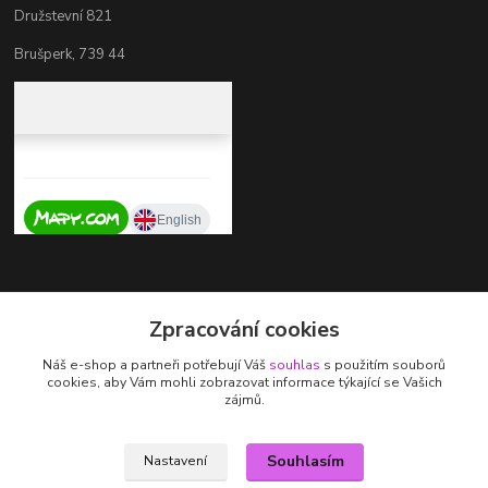
Družstevní 821
Brušperk, 739 44
Kontakty
Zpracování cookies
+420 737 725 324
Náš e-shop a partneři potřebují Váš
souhlas
s použitím souborů
(Po-Pá, 9-17 hod.)
cookies, aby Vám mohli zobrazovat informace týkající se Vašich
zájmů.
zdenka.stalmachova@seznam.cz
Souhlasím
Nastavení