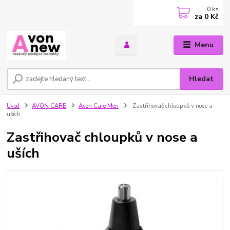
0
ks
za
0 Kč
Menu
Hledat
Úvod
AVON CARE
Avon Care Men
Zastřihovač chloupků v nose a
uších
Zastřihovač chloupků v nose a
uších