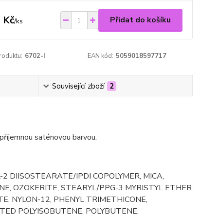
 Kč
Přidat do košíku
/
ks
roduktu:
6702-I
EAN kód:
5059018597717
Související zboží
2
 příjemnou saténovou barvou.
2 DIISOSTEARATE/IPDI COPOLYMER, MICA,
E, OZOKERITE, STEARYL/PPG-3 MYRISTYL ETHER
TE, NYLON-12, PHENYL TRIMETHICONE,
ATED POLYISOBUTENE, POLYBUTENE,