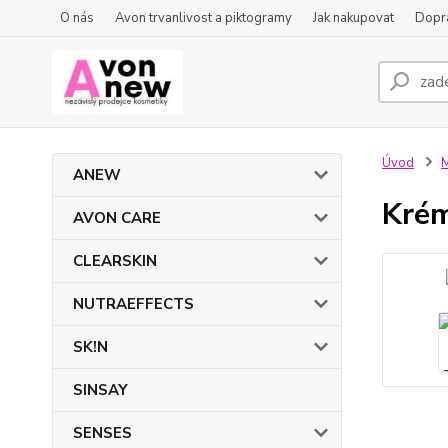
O nás
Avon trvanlivost a piktogramy
Jak nakupovat
Dopra
Úvod
ANEW
Krém
AVON CARE
CLEARSKIN
NUTRAEFFECTS
SK!N
SINSAY
SENSES