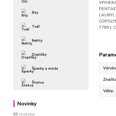
VP/HEX
PENTAE
Rty
LAURYL
COPOLYM
Tvář
77891, C
Nehty
Param
Doplňky
Výrob
Šperky a móda
Značk
Štetce
Váha
Novinky
20.04.2022