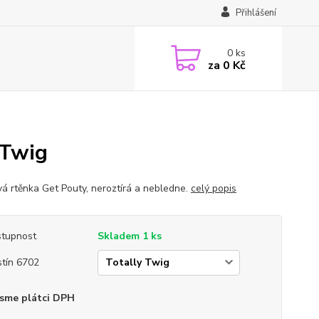
Přihlášení
0
ks
za
0 Kč
 Twig
á rtěnka Get Pouty, neroztírá a nebledne.
celý popis
tupnost
Skladem 1 ks
tín 6702
sme plátci DPH