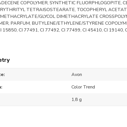
ADECENE COPOLYMER, SYNTHETIC FLUORPHLOGOPITE, C
RYTHRITYL TETRAISOSTEARATE, TOCOPHERYL ACETATE,
 METHACRYLATE/GLYCOL DIMETHACRYLATE CROSSPOLY
ER, PARFUM, BUTYLENE/ETHYLENE/STYRENE COPOLYMER, T
I 15850, CI 77491, CI 77492, CI 77499, CI 45410, CI 19140, 
etry
ce
Avon
a
Color Trend
1,8 g