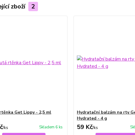
jící zboží
2
rtěnka Get Lippy - 2,5 ml
Hydratační balzám na rty G
Hydrated - 4 g
č
59 Kč
Skladem 6 ks
Sk
/
ks
/
ks