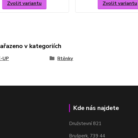
Zvolit variantu
Zvolit variantu
zařazeno v kategoriích
-UP
Rtěnky
Kde nás najdete
Družstevní 821
Brušperk, 739 44